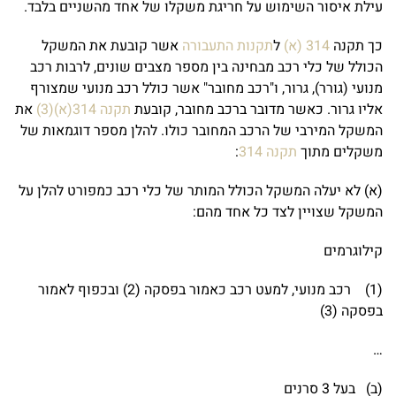
עילת איסור השימוש על חריגת משקלו של אחד מהשניים בלבד.
כך תקנה
314 (א)
ל
תקנות התעבורה
אשר קובעת את המשקל
הכולל של כלי רכב מבחינה בין מספר מצבים שונים, לרבות רכב
מנועי (גורר), גרור, ו"רכב מחובר" אשר כולל רכב מנועי שמצורף
אליו גרור. כאשר מדובר ברכב מחובר, קובעת
תקנה 314(א)(3)
את
המשקל המירבי של הרכב המחובר כולו. להלן מספר דוגמאות של
משקלים מתוך
תקנה 314
:
(א) לא יעלה המשקל הכולל המותר של כלי רכב כמפורט להלן על
המשקל שצויין לצד כל אחד מהם:
קילוגרמים
(1) רכב מנועי, למעט רכב כאמור בפסקה (2) ובכפוף לאמור
בפסקה (3)
…
(ב) בעל 3 סרנים