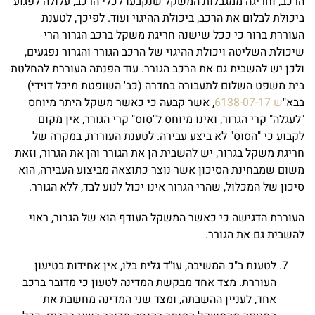
הרכב, וחריגה ממגבלות המשקל שנקבעו לכלי הרכב, עלולה לפגוע
ביכולת לבלום את הרכב, ביכולת ההיגוי ועוד. לפיכך, לטענת
העוררת ברור כי ככל שישנה חריגת משקל ברכב הגרור הרי
שיכולת השליטה ויכולת ההיגוי של הרכב הגורר והגרור נפגעים,
ולכן יש להשבית גם את הרכב הגורר. עוד הפנתה העוררת להחלטת
בית משפט השלום לתעבורה בחדרה (כב' השופטת מיכל דוידי)
בבא"
ש 6138-07-17
, אשר קבעה כי כאשר משקל היתר מיוחס
"לעגלה" קרי הגרור, ואינו מיוחס ל"סוס" קרי הגורר, אין מקום
לקבוע כי "הסוס" לא ביצע עבירה. לטענת העוררת, במקרה של
חריגת משקל בגרור, יש להשבית הן את הגורר והן את הגרור, וזאת
משום שמבחינת הסיכון אשר נוצר כתוצאה מביצוע העבירה, הוא
סיכון של המכלול, שהרי הגרור אינו יכול לנוע לבד, ללא הגורר.
העוררת הדגישה כי כאשר המשקל העודף הוא של הגרור, ראוי
להשבית גם את הגורר.
לטענת ב"כ המשיבה, עו"ד גלית בלו, אין אחידות בטיעון
העוררת. מצד אחד מבקשת המדינה לטעון כי מדובר ברכב
אחד, לעניין ההשבתה, ומצד שני המדינה מחשבת את