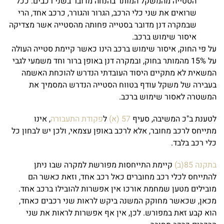
הסטייה מהמשקל המותר בהנחה מדובר בשני רכבים. ככל
שרואים את שני כלי הרכב, הגרור והגורר, כרכב אחד, הרי
שבמקרה דנן מדובר בסטייה פחותה מהסטייה אשר מצדיקה
איסור שימוש ברכב.
על פי החוק, איסור שימוש ברכב הינו כאשר קיימת סטייה העולה
על 15% מהמותר בחוק, ובמקרה דנן באופן ברור וחד משמעי לגבי
המשאית לא מתקיים היסוד העובדתי הנדרש להוכחת האשמה
בעבירה של משקל עודף בטווח הסטייה הנדרש המסמיך את
המשטרה לאסור שימוש ברכב.
לטענת ב"כ המשיבה, סעיף
57 (א)
ל
פקודת התעבורה
, אינו
מתייחס לרכב מחובר, אלא לרכב באופן עצמאי, ולכן יש לבחון כל
כלי רכב בלבד.
בתקנה 85(ב)
קיימת התייחסות מפורשת למקרה שבו ניתן
להתייחס לכלי רכב מחוברים כאל רכב אחד, וזאת כאשר הם
מובילים מטען שמחמת אורכו אין אפשרות להובילו ברכב אחד.
מכאן, שכאשר מחוקק המשנה ביקש לראות שני רכבים כאחד,
הוא קבע זאת במפורש. לכן, אין אף אפשרות לראות את שני