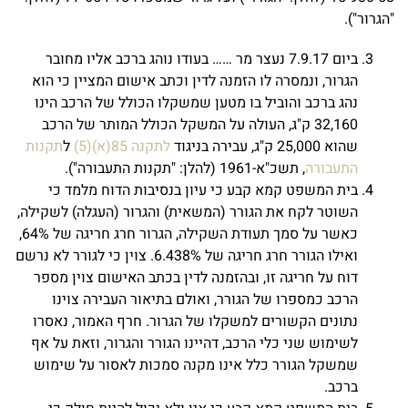
"הגרור").
ביום 7.9.17 נעצר מר …… בעודו נוהג ברכב אליו מחובר
הגרור, ונמסרה לו הזמנה לדין וכתב אישום המציין כי הוא
נהג ברכב והוביל בו מטען שמשקלו הכולל של הרכב הינו
32,160 ק"ג, העולה על המשקל הכולל המותר של הרכב
שהוא 25,000 ק"ג, עבירה בניגוד
לתקנה 85(א)(5)
ל
תקנות
התעבורה
, תשכ"א-1961 (להלן: "תקנות התעבורה").
בית המשפט קמא קבע כי עיון בנסיבות הדוח מלמד כי
השוטר לקח את הגורר (המשאית) והגרור (העגלה) לשקילה,
כאשר על סמך תעודת השקילה, הגרור חרג חריגה של 64%,
ואילו הגורר חרג חריגה של 6.438%. צוין כי לגורר לא נרשם
דוח על חריגה זו, ובהזמנה לדין בכתב האישום צוין מספר
הרכב כמספרו של הגורר, ואולם בתיאור העבירה צוינו
נתונים הקשורים למשקלו של הגרור. חרף האמור, נאסרו
לשימוש שני כלי הרכב, דהיינו הגורר והגרור, וזאת על אף
שמשקל הגורר כלל אינו מקנה סמכות לאסור על שימוש
ברכב.