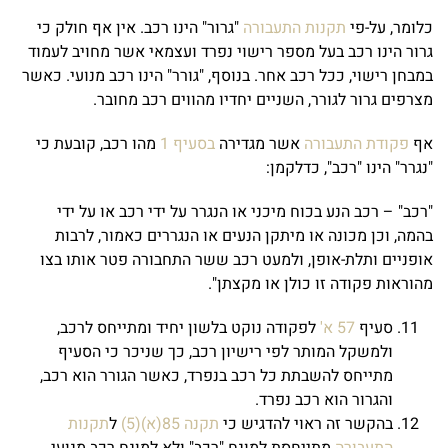
כלומר, על-פי
תקנות התעבורה
"גרור" הינו רכב. אין אף חולק כי
גרור הינו רכב בעל מספר רישוי נפרד ועצמאי אשר מחויב לעמוד
במבחן רישוי, ככל רכב אחר. בנוסף, "גורר" הינו רכב מנועי. כאשר
מצרפים גרור לגורר, השניים יחדיו מהווים רכב מחובר.
אף
פקודת התעבורה
אשר מגדירה
בסעיף 1
מהו רכב, קובעת כי
"נגרר" הינו "רכב", כדלקמן:
"רכב" – רכב הנע בכוח מיכני או הנגרר על ידי רכב או על ידי
בהמה, וכן מכונה או מיתקן הנעים או הנגררים כאמור, לרבות
אופניים ותלת-אופן, ולמעט רכב ששר התחבורה פטר אותו בצו
מהוראות פקודה זו כולן או מקצתן".
סעיף
57 א'
לפקודה נוקט בלשון יחיד ומתייחס לרכב,
ולמשקל המותר לפי רישיון רכב, כך שניכר כי הסעיף
מתייחס להשבתת כל רכב בנפרד, כאשר הגורר הוא רכב,
והגרור הוא רכב נפרד.
בהקשר זה ראוי להדגיש כי
תקנה 85(א)(5)
ל
תקנות