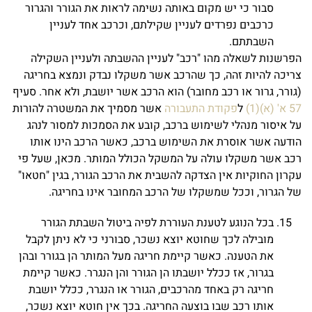
סבור כי יש מקום באותה נשימה לראות את הגורר והגרור
כרכבים נפרדים לעניין שקילתם, וכרכב אחד לעניין
השבתתם.
הפרשנות לשאלה מהו "רכב" לעניין ההשבתה ולעניין השקילה
צריכה להיות זהה, כך שהרכב אשר משקלו נבדק ונמצא בחריגה
(גורר, גרור או רכב מחובר) הוא הרכב אשר יושבת, ולא אחר. סעיף
57 א' (א)(1)
ל
פקודת התעבורה
אשר מסמיך את המשטרה להורות
על איסור מנהלי לשימוש ברכב, קובע את הסמכות למסור לנהג
הודעה אשר אוסרת את השימוש ברכב, כאשר הרכב הינו אותו
רכב אשר משקלו עולה על המשקל הכולל המותר. מכאן, שעל פי
עקרון החוקיות אין הצדקה להשבית את הרכב הגורר, בגין "חטאו"
של הגרור, וככל שמשקלו של הרכב המחובר אינו בחריגה.
בכל הנוגע לטענת העוררת לפיה ביטול השבתת הגורר
מובילה לכך שחוטא יוצא נשכר, סבורני כי לא ניתן לקבל
את הטענה. כאשר קיימת חריגה מעל המותר הן בגורר ובהן
בגרור, אז ככלל יושבתו הן הגורר והן הנגרר. כאשר קיימת
חריגה רק באחד מהרכבים, הגורר או הנגרר, ככלל יושבת
אותו רכב שבו בוצעה החריגה. בכך אין חוטא יוצא נשכר,