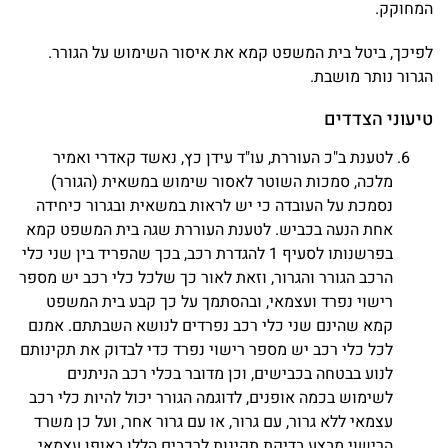
המחוקק.
לפיכך, ביטל בית המשפט קמא את איסור השימוש על הגורר.
הגרור נותר מושבת.
טיעוני הצדדים
לטענת ב"כ העוררת, עו"ד עידן כץ, נאשד קאדרי ואמיר
מלכה, סמכות השוטר לאסור שימוש במשאית (הגורר)
נסמכת על העובדה כי יש לראות במשאית ובגרור כיחידה
אחת הנעה בכביש. לטענת העוררת שגה בית המשפט קמא
בפרשנותו לסעיף 1 להגדרת רכב, בכך שהפריד בין שני כלי
הרכב הגורר והגרור, וזאת לאור כך שלכל כלי רכב יש מספר
רישוי נפרד ועצמאי, ובהסתמך על כך קבע בית המשפט
קמא שהינם שני כלי רכב נפרדים לנושא השבתתם. אמנם
לכל כלי רכב יש מספר רישוי נפרד כדי לבדוק את תקינותם
לנוע בבטחה בכבישים, וכן מדובר בכלי רכב הניתנים
לשימוש בכמה אופנים, לדוגמה הגורר יכול להיות כלי רכב
עצמאי ללא גרור, עם גרור, או עם גרור אחר, ועל כן משרד
הרישוי מבצע בדיקת תקינות לרכבים הללו באופן עצמאי.