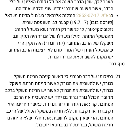
מעבר לכך, שכן הדבר משנה את כל נקודת האיזון של כלי
הרכב, אשר משעה שחוברו יחדיו, שני חלקיו, אחד הם.
ב
בא"ש 2853-07-17
הובלות אלנבאלי בע"מ נ' מדינת ישראל
[פורסם בנבו] (19.7.17) קבעה כב' השופטת שרית
זוכוביצקי-אורי, כי כאשר רק הגורר נשא משקל החורג
מהמשקל המותר, ואילו משקלו של הגורר היה תקין, וגם
משקלו של הרכב המחובר (גורר וגרור) היה תקין, הרי
שהמשקל העודף של הגורר גורם לאי יציבות הרכב המחובר,
יש מקום להשבית את הגורר והגרור.
סוף דבר
בסיכומו של דבר סבורני כי כאשר קיימת חריגת משקל
בגורר, יש להשבית את הגורר; כאשר קיימת חריגת משקל
בגרור, יש להשבית את הגרור; כאשר יש חריגת משקל ברכב
מחובר, הכולל גורר וגרור גם יחד, יש להשבית את הרכב
המחובר, קרי: את הגורר והגרור גם יחד. כאשר החריגה היא
רק בגורר או רק בגרור, ללא חריגה במשקל הכולל של הרכב
המחובר, הרי שאין מקום להשבית את החלק שלא הייתה בו
חריגת משקל, בבחינת "רכב בחטאו יושבת".