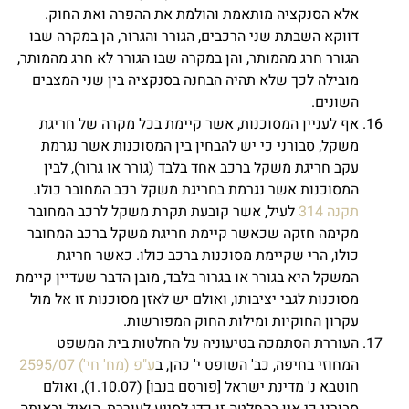
אלא הסנקציה מותאמת והולמת את ההפרה ואת החוק.
דווקא השבתת שני הרכבים, הגורר והגרור, הן במקרה שבו
הגורר חרג מהמותר, והן במקרה שבו הגורר לא חרג מהמותר,
מובילה לכך שלא תהיה הבחנה בסנקציה בין שני המצבים
השונים.
אף לעניין המסוכנות, אשר קיימת בכל מקרה של חריגת
משקל, סבורני כי יש להבחין בין המסוכנות אשר נגרמת
עקב חריגת משקל ברכב אחד בלבד (גורר או גרור), לבין
המסוכנות אשר נגרמת בחריגת משקל רכב המחובר כולו.
תקנה 314
לעיל, אשר קובעת תקרת משקל לרכב המחובר
מקימה חזקה שכאשר קיימת חריגת משקל ברכב המחובר
כולו, הרי שקיימת מסוכנות ברכב כולו. כאשר חריגת
המשקל היא בגורר או בגרור בלבד, מובן הדבר שעדיין קיימת
מסוכנות לגבי יציבותו, ואולם יש לאזן מסוכנות זו אל מול
עקרון החוקיות ומילות החוק המפורשות.
העוררת הסתמכה בטיעוניה על החלטות בית המשפט
המחוזי בחיפה, כב' השופט י' כהן, ב
ע"פ (מח' חי') 2595/07
חוטבא נ' מדינת ישראל [פורסם בנבו] (1.10.07), ואולם