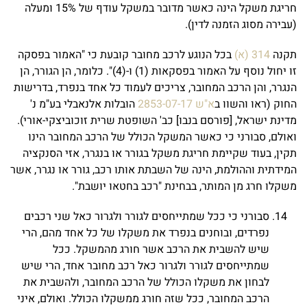
חריגת משקל הינה כאשר מדובר במשקל עודף של 15% ומעלה
(עבירה מסוג הזמנה לדין).
תקנה
314 (א)
בכל הנוגע לרכב מחובר קובעת כי "האמור בפסקה
זו יחול נוסף על האמור בפסקאות (1) ו-(4)". כלומר, הן הגורר, הן
הנגרר, והן הרכב המחובר, צריכים לעמוד כל אחד בנפרד, בדרישות
החוק (ראו והשוו ב
א"ש 2853-07-17
הובלות אלנאבלי בע"מ נ'
מדינת ישראל, [פורסם בנבו] כב' השופטת שרית זוכוביצקי-אורי).
ואולם, סבורני כי כאשר המשקל הכולל של הרכב המחובר הינו
תקין, בעוד שקיימת חריגת משקל בגורר או בנגרר, אזי הסנקציה
המידתית וההולמת, הינה של השבתת אותו רכב, גורר או נגרר, אשר
משקלו חרג מן המותר, בבחינת "רכב בחטאו יושבת".
סבורני כי ככל שמתייחסים לגורר ולגרור כאל שני רכבים
נפרדים, ובוחנים בנפרד את משקלו של כל אחד מהם, הרי
שיש להשבית את הרכב אשר חורג מהמשקל. ככל
שמתייחסים לגורר ולגרור כאל רכב מחובר אחד, הרי שיש
לבחון את משקלו הכולל של הרכב המחובר, ולהשבית את
הרכב המחובר, ככל שזה חורג ממשקלו הכולל. ואולם, איני