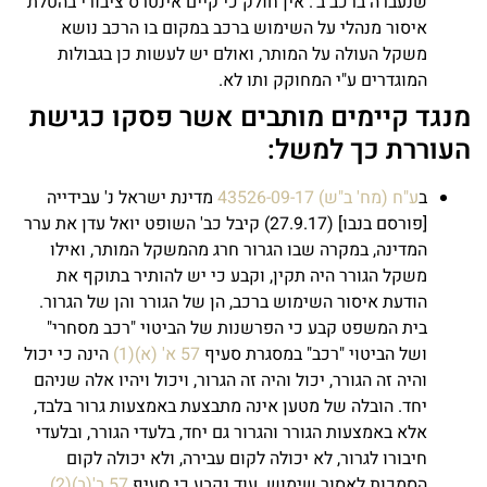
שנעברה ברכב ב'. אין חולק כי קיים אינטרס ציבורי בהטלת
איסור מנהלי על השימוש ברכב במקום בו הרכב נושא
משקל העולה על המותר, ואולם יש לעשות כן בגבולות
המוגדרים ע"י המחוקק ותו לא.
מנגד קיימים מותבים אשר פסקו כגישת
העוררת כך למשל:
ב
ע"ח (מח' ב"ש) 43526-09-17
מדינת ישראל נ' עבידייה
[פורסם בנבו] (27.9.17) קיבל כב' השופט יואל עדן את ערר
המדינה, במקרה שבו הגרור חרג מהמשקל המותר, ואילו
משקל הגורר היה תקין, וקבע כי יש להותיר בתוקף את
הודעת איסור השימוש ברכב, הן של הגורר והן של הגרור.
בית המשפט קבע כי הפרשנות של הביטוי "רכב מסחרי"
ושל הביטוי "רכב" במסגרת סעיף
57 א' (א)(1)
הינה כי יכול
והיה זה הגורר, יכול והיה זה הגרור, ויכול ויהיו אלה שניהם
יחד. הובלה של מטען אינה מתבצעת באמצעות גרור בלבד,
אלא באמצעות הגורר והגרור גם יחד, בלעדי הגורר, ובלעדי
חיבורו לגרור, לא יכולה לקום עבירה, ולא יכולה לקום
הסמכות לאסור שימוש. עוד נקבע כי סעיף
57 ב'(ב)(2)