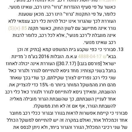
התעבורה
מתייחסת למונח "רכב" ולא למונח רכב מנועי,
כאשר על פי סעיף ההגדרות "גרור" הינו רכב, שאינו מנועי.
כלומר, על פי התקנות "גרור" הינו רכב. מכאן שטענת
העוררת לכך שהגרור אינו יכול להיות כלי רכב עצמאי ללא
גורר אינה מתיישב עם לשון החוק, כאשר תקנה
85 (א)(5)
אינה מוגבלת ל"רכב מנועי", אלא לכל רכב, כלומר לרבות
רכב שאינו מנועי.
סבורני כי כפי שקבע בית המשפט קמא (בתיק זה וכן
בבא"
ש 4888-04-17
ע.א.מ. הובלות 2016 בע"מ נ' מדינת
ישראל [פורסם בנבו] (30.7.17)) העוררת אינה יכולה לאחוז
בחבל בשני קצותיו: מחד גיסא להתייחס לגורר ולגרור כאל
שני כלי רכב נפרדים לצורך שקילתם, כך שדי בכך שאחד
מהם חרג מהמשקל המותר ביותר מ- 15% כדי להצדיק את
ההשבתה, ומאידך גיסא להתייחס לגורר ולגורר כאל כלי רכב
אחד לעניין השבתתם, כך שהשבתת הגרור מובילה מאליה
להשבתת הגורר, אף אם זה לא חרג ממשקלו.
סבורני כי קיימת אפשרות לראות בגורר ובגרור ככלי רכב מחובר
אחד וכמכלול אחד, ואולם במקרה זה יש להתייחס למשקל הכולל
של שני רכיבי המכלול, הגורר והגרור ביחד, ולא ניתן לבסס את