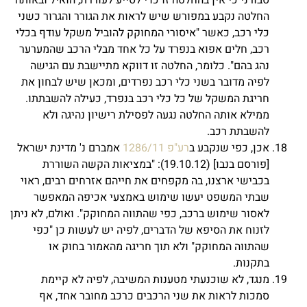
סבורני כי אין בהחלטה זו כדי לסייע לעוררת, הואיל ובאותה
החלטה נקבע במפורש שיש לראות את הגורר והגרור כשני
כלי רכב, כאשר "איסורי המחוקק להוביל משקל עודף בכלי
רכב, חלים אפוא בנפרד על כל אחד מבלי הרכב שהמערער
נהג בהם". כלומר, החלטה זו דווקא מתיישבת עם הגישה
לפיה מדובר בשני כלי רכב נפרדים, ומכאן שיש לבחון את
חריגת המשקל של כל כלי רכב בנפרד, כעילה להשבתתו.
ממילא אותה החלטה נגעה לפסילת רישיון נהיגה ולא
להשבתת רכב.
אכן, כפי שנקבע ב
רע"פ 1286/11
אמברם נ' מדינת ישראל
[פורסם בנבו] (19.10.12): "במציאות הקשה השוררת
בכבישי ארצנו, בה מקפחים את חייהם אזרחים רבים, ראוי
שבתי המשפט יעשו שימוש באמצעי אכיפה המאפשר
לאסור שימוש ברכב, כפי שהתווה המחוקק". ואולם, לא ניתן
לזנוח את הסיפא של הדברים, לפיה יש לעשות כן "כפי
שהתווה המחוקק" ולא תוך חריגה מהאמור בחוק או
בתקנות.
מנגד, לא שוכנעתי מטענות המשיבה, לפיה לא קיימת
סמכות לראות את שני הרכבים כרכב מחובר אחד, אף