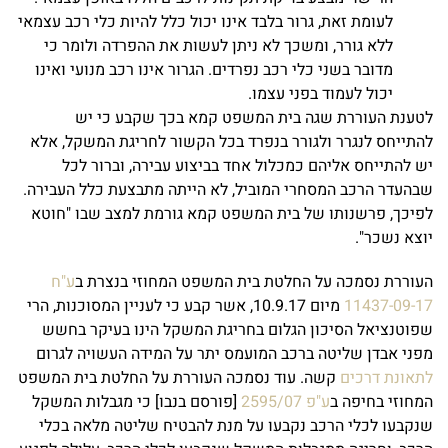
לעומת זאת, גרור בלבד אינו יכול כלל להיות כלי רכב עצמאי
ללא גורר, ומשכך לא ניתן לעשות את ההפרדה ולומר כי
מדובר בשני כלי רכב נפרדים. הגרור אינו רכב מנועי ואינו
יכול לעמוד בפני עצמו.
לטענת העוררת שגה בית המשפט קמא בכך שקבע כי יש
להתייחס לנגרר ולגורר בנפרד בכל הקשור לחריגת המשקל, אלא
יש להתייחס אליהם כמכלול אחד בביצוע עבירה, וברור לכל
שבהעדר הרכב המסחרי המוביל, לא הייתה מתבצעת כלל העבירה.
לפיכך, פרשנותו של בית המשפט קמא גורמת למצב שבו "חוטא
יוצא נשכר".
העוררת נסמכה על החלטת בית המשפט המחוזי בנצרת ב
ע"ח
11437-09-17
מיום 10.9.17, אשר קבע כי לעניין המסוכנות, הרי
שפוטנציאל הסיכון הגלום בחריגת המשקל הינו בעיקר בחשש
מפני אבדן שליטה ברכב המועמס יתר על המידה העשויה לגרום
לתאונת דרכים
קשה. עוד נסמכה העוררת על החלטת בית המשפט
המחוזי בחיפה ב
ע"פ 2595/07
[פורסם בנבו] כי מגבלות המשקל
שנקבעו לכלי הרכב נקבעו על מנת להבטיח שליטה מלאה בכלי