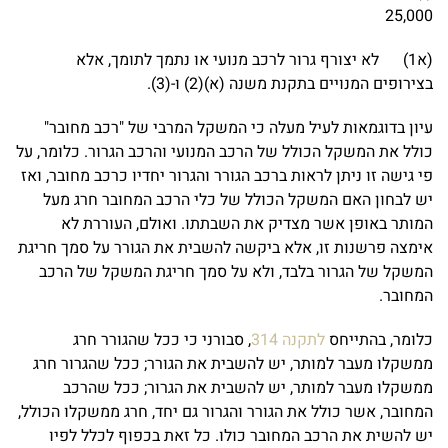
25,000
(א1) לא יצורף גרור לרכב מנועי או נתמך לתומך, אלא
בצירופים המנויים בתקנת משנה (א)(2) ו-(3).
עיון בדוגמאות לעיל מעלה כי המשקל המרבי של "רכב מחובר"
כולל את המשקל הכולל של הרכב המנועי והרכב הגרור. כלומר, על
פי גישה זו ניתן לראות ברכב הגורר והגרור יחדיו כרכב מחובר, ואז
יש לבחון האם המשקל הכולל של כלי הרכב המחובר חרג מעל
המותר באופן אשר מצדיק את השבתתו. ואולם, העוררת לא
אימצה פרשנות זו, אלא ביקשה להשבית את הגורר על סמך חריגת
המשקל של הגרור בלבד, ולא על סמך חריגת המשקל של הרכב
המחובר.
כלומר, בהתייחס
לתקנה 314
, סבורני כי ככל שהגורר חרג
ממשקלו מעבר למותר, יש להשבית את הגורר; ככל שהגרור חרג
ממשקלו מעבר למותר, יש להשבית את הגרור; ככל שהרכב
המחובר, אשר כולל את הגורר והגרור גם יחד, חרג ממשקלו הכולל,
יש להשית את הרכב המחובר כולו. כל זאת בכפוף לכלל לפיו