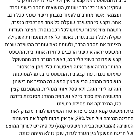
בית המשפט קמא קבע כי אין ולא יכול להיות חולק כי
עסקינן בשני כלי רכב שונים, הנושאים מספר רישוי נפרד
ועצמאי, אשר מחויבים לעמוד במבחן רישוי שנתי ככל רכב
אחר. נקבע כי המשיבה שוקלת כל אחד מהרכבים בנפרד,
רושמת צווי איסור שימוש לכל רכב בנפרד, מציגה תעודות
שקילה לכל רכב בנפרד, כאשר כל אחת מתעודות השקילה
מציינת את מספר הרכב, ולעומת זאת עותרת המשיבה שבית
המשפט יראה את שני הרכבים כיחידה אחת. בית המשפט
קבע שמדובר בשני כלי רכב, כאשר הגורר חרג מהמשקל
המותר בדרגה אשר אינה מאפשרת כלל מתן צו איסור
שימוש כנגדו. עוד קבע בית המשפט כי בנוגע למסוכנות
הנשקפת מהנהג, הרי שקצין המשטרה החזיר את רישיון
הנהיגה לידי הנהג, ולא פסל אותו מנהלית, משמע גם קצין
המשטרה היה סבור כי לא נשקפת מהנהג מסוכנות בדרגה
כזו, המצדיקה את פסילת רישיונו.
בית המשפט קמא קבע כי צו איסור השימוש לגורר מוצדק לאור
החריגה הגבוהה של מעל 28%, אך אין מקום לקבל את פרשנות
המשיבה (המבקשת בבית המשפט קמא) על פיה יש לערוך ממוצע
של חריגת המשקל בין הגורר לגרור, שכן זו לא הייתה כוונת