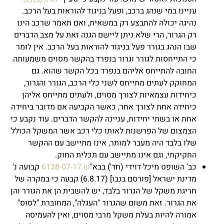
עניינו במי שנהג ברכב, ופעל בניגוד להוראות בעל הרכב.
נהיגה יכולה להתבצע רק במשאית, ואם תאמר שרכב הינו
רק הגרור, הרי שלא ניתן ליישם הגנה זאת על מצב הדברים
שבו הנהג בגורר פעל בניגוד להוראות בעל הרכב. אין לומר
כי התייחסות לגורר וגרור בנפרד בהקשר מסוים משמעותה
החובה להתייחס אליהם בנפרד בכל הקשר שהוא. גם
המחוקק לעתים מתייחס לשני כלי הרכב, הגורר והגרור,
כיחידות עצמאיות לצורך מסוים, ולעתים מתייחס אליהן
כיחידה אחת לצורך אחר, כאשר הקביעה אם מדובר ביחידה
אחת או בשתי יחידות, עניינה להקשר הדברים. עוד נקבע כי
הצמצום של הפרשנות לאותו כלי רכב אשר המשקל הכולל
שלו בלבד היה מעבר למותר, אינו מתיישב עם ההקשר
החקיקתי, וגם אינו מתיישב עם תכלית החוק.
כב' השופט מיכל דוידי (חד') בבא"
ש 6138-07-17
קבועה נ'
מדינת ישראל [פורסם בנבו] (6.8.17) קבעה כי במקרה של
חריגת משקל של הגרור בלבד, יש להשבית הן את הגורר והן
את הגרור. זאת משום שהגרור "העגלה", המחוברת "לסוס"
אמורה להיות בעלת משקל מרבי מסוים, ואין להעמיסה