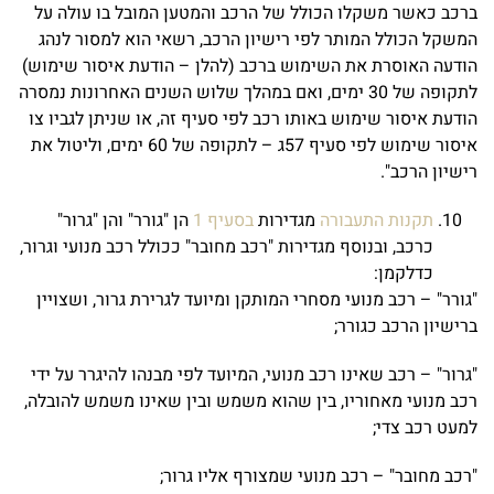
ברכב כאשר משקלו הכולל של הרכב והמטען המובל בו עולה על
המשקל הכולל המותר לפי רישיון הרכב, רשאי הוא למסור לנהג
הודעה האוסרת את השימוש ברכב (להלן – הודעת איסור שימוש)
לתקופה של 30 ימים, ואם במהלך שלוש השנים האחרונות נמסרה
הודעת איסור שימוש באותו רכב לפי סעיף זה, או שניתן לגביו צו
איסור שימוש לפי סעיף 57ג – לתקופה של 60 ימים, וליטול את
רישיון הרכב".
תקנות התעבורה
מגדירות
בסעיף 1
הן "גורר" והן "גרור"
כרכב, ובנוסף מגדירות "רכב מחובר" ככולל רכב מנועי וגרור,
כדלקמן:
"גורר" – רכב מנועי מסחרי המותקן ומיועד לגרירת גרור, ושצויין
ברישיון הרכב כגורר;
"גרור" – רכב שאינו רכב מנועי, המיועד לפי מבנהו להיגרר על ידי
רכב מנועי מאחוריו, בין שהוא משמש ובין שאינו משמש להובלה,
למעט רכב צדי;
"רכב מחובר" – רכב מנועי שמצורף אליו גרור;