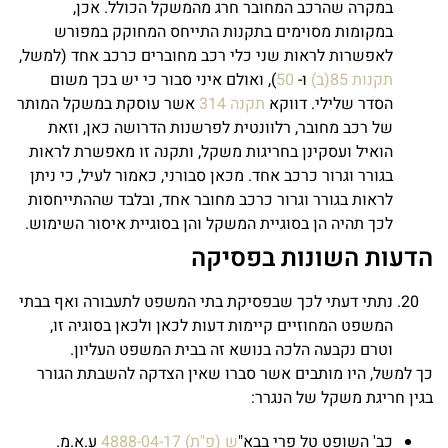
במקרה שהרכב המחובר חרג מהמשקל הכולל. אכן,
במקומות מסוימים בתקנות התייחס המחוקק במפורש
לאפשרות לראות שני כלי רכב מחוברים כרכב אחד (למשל,
תקנות 85(ב)
ו-
50
), ואולם איני סבור כי יש בכך משום
הסדר שלילי. דווקא
תקנה 314
אשר עוסקת במשקל המותר
של רכב מחובר, רלוונטית לפרשנות הדרושה כאן, וזאת
הואיל ועסקינן בחריגות משקל, ותקנה זו מאפשרת לראות
בגורר וגרור כרכב אחד. מכאן סבורני, כאמור לעיל, כי ניתן
לראות בגורר וגרור כרכב מחובר אחד, ובלבד שההתייחסות
לכך תהיה הן בסוגיית המשקל והן בסוגיית איסור השימוש.
הדעות השונות בפסיקה
נתתי דעתי לכך שבפסיקת בתי המשפט לתעבורה ואף בבתי
המשפט המחוזיים קיימות דעות לכאן ולכאן בסוגיה זו,
וטרם נקבעה הלכה בנושא זה בבית המשפט העליון.
כך למשל, היו מותבים אשר סברו שאין הצדקה להשבתת הגורר
בגין חריגת משקל של הנגרר:
כב' השופט טל פרי בבא"
ש (פ"ת) 4888-04-17
ע.א.מ.