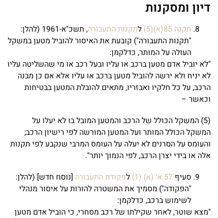
דיון ומסקנות
תקנה 85(א)(5)
ל
תקנות התעבורה
, תשכ"א-1961 (להלן:
"תקנות התעבורה") קובעת את האיסור להוביל מטען במשקל
העולה על המותר, כדלקמן:
"לא יוביל אדם מטען ברכב או עליו ובעל רכב או מי שהשליטה עליו
לא יניח ולא ירשה להוביל מטען ברכב או עליו אלא אם כן מבנה
הרכב, על כל חלקיו ואבזריו, מתאים להובלת המטען בבטיחות
וכאשר –
(5) המשקל הכולל של הרכב והמטען המובל בו לא יעלו על
המשקל הכולל המותר ועל המטען המורשה לפי רישיון הרכב;
והעומס על הסרנים לא יעלה על העומס המרבי שנקבע לפי תקנות
אלה או בידי יצרן הרכב, לפי הנמוך יותר".
סעיף
57 א' (א) (1)
ל
פקודת התעבורה
[נוסח חדש] (להלן:
"הפקודה") מסמיך את המשטרה להורות על איסור מנהלי
לשימוש ברכב, כדלקמן:
"מצא שוטר, לאחר שקילתו של רכב מסחרי, כי הוביל אדם מטען