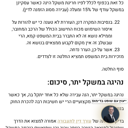
כל זאת בכפוף לכלל לפיו חריגת משקל הינה כאשר עסקינן
במשקל עודף של 15% ומעלה (עבירה מסוג הזמנה לדין).
בנסיבות המקרה דנן, העוררת לא טענה כי יש להורות על
איסור השימוש מכוח החישוב הכולל של הרכב המחובר,
וממילא נושא זה לא התברר בבית המשפט קמא, הרי
שבשלב זה אין מקום לקבוע ממצאים בנושא זה.
אשר על-כן, הערר נדחה.
מזכירות בית המשפט תמציא החלטה זו לצדדים.
סוף החלטה.
נהיגה במשקל יתר, סיכום:
נהיגה במשקל יתר, הנה עבירה שלא כל אחד יתקל בה, אך כאשר
אתה או את נהגים מקצועיים הרי יש חשיבות רבה להכרת החוק
בנושא.
בדיקה נאותה של
עורך דין לתעבורה
אמורה למצוא את הדרך