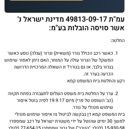
עמ"ת 49813-09-17 מדינת ישראל נ'
אשר סויסה הובלות בע"מ:
החלטה:
כאשר רכב הכולל גורר (משאית) וגרור (עגלה) נוסע כאשר
המשקל של הגרור עולה על המותר, האם ניתן לאסור שימוש
בגרור בלבד, או גם בגורר? זו השאלה המרכזית הדרושה
הכרעה בערר זה.
רקע והחלטת בית המשפט קמא
ערר על החלטת בית משפט השלום לתעבורה בפתח תקווה
(כב' השופט טל פרי) מיום 19.9.17 לפיה בוטל איסור
שימוש מנהלי על גורר.
בית המשפט קמא דן בבקשה לביטול צו איסור שימוש מנהלי
למשך 30 ימים שהוטל על ידי משטרת ישראל על רכב שמספרו
15-930-58 (להלן: "הגורר") ועל גרור שמספרו 77-654-15 (להלן: