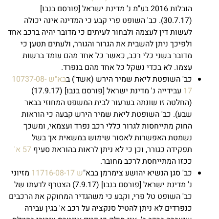
הובלות 2016 בע"מ נ' מדינת ישראל [פורסם בנבו]
(30.7.17). כב' השופט פרי קבע כי המדינה אינה יכולה
לעשות דין לעצמה ולבחור לעיתים כי מדובר יהיה ברכב אחד
ולפיכך ניתן להשבית את הגרור והגורר, ולעתים תטען כי
מדובר בשני כלי רכב, כאשר כל אחד מהם עומד ברשות
עצמו. לא בכדי נשקל כל אחד מהם בנפרד.
כב' השופטת ליאת שמיר הירש (אשד') ב
בא"ש 10737-08-
17
עבידייה נ' מדינת ישראל [פורסם בנבו] (17.9.17)
(החלטה זו שונתה בערעור לבית המשפט המחוזי בבאר
שבע). כב' השופטת ליאת שמיר הירש קבעה כי הוראות
החוק מתייחסות לגרור כללי רכב נפרד ועצמאי, ומשכך
נשמטת האפשרות לאסור שימוש במשאית אך בשל
תפקידה כגורר, וכן כי לא ניתן לראות בהוראת סעיף
57 א'
ככזו המתייחסת לרכב מחובר.
כב' סגן הנשיא יהושע צימרמן בבא"
ש 11716-08-17
מזיוני
נ' מדינת ישראל [פורסם בנבו] (7.9.17) הצטרף לדעתו של
כב' השופט טל פרי, וקבע כי משהגדיר המחוקק את הרכבים
כנפרדים לא ניתן להטיל סנקציה על רכב א' בגין עבירה