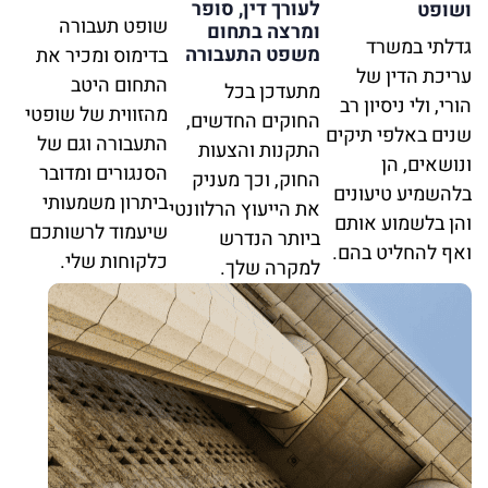
לעורך דין, סופר
ושופט
שופט תעבורה
ומרצה בתחום
גדלתי במשרד
משפט התעבורה
בדימוס ומכיר את
עריכת הדין של
התחום היטב
מתעדכן בכל
הורי, ולי ניסיון רב
מהזווית של שופטי
החוקים החדשים,
שנים באלפי תיקים
התעבורה וגם של
התקנות והצעות
ונושאים, הן
הסנגורים ומדובר
החוק, וכך מעניק
בלהשמיע טיעונים
ביתרון משמעותי
את הייעוץ הרלוונטי
והן בלשמוע אותם
שיעמוד לרשותכם
ביותר הנדרש
ואף להחליט בהם.
כלקוחות שלי.
למקרה שלך.