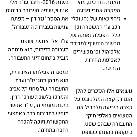
תאונת הדרכים, מהי
בשנת 2016- חיבר עו"ד אלי
הפקרה אחרי פגיעה.
אנושי, שופט תעבורה בדימוס,
זיהוי נאות של נהג וכלי
את הספר "גזר דין – מפתח
רכב ע"י המשטרה וכן
ענישה בעבירות התעבורה".
כללי הפעלה נאותה של
עו"ד אלי אנושי, שופט
מכשיר הינשוף למדידת
תעבורה בדימוס, הוא מומחה
אלכוהול וכן מכשירים
מוביל בתחום דיני התעבורה.
לאכיפת מהירות
הנהיגה.
במסגרת פעילותו הציבורית,
הוא מכהן כסגן יו"ר ועדת
התעבורה של מחוז תל אביב
נושאים אלו הנזכרים להלן
והמרכז בלשכת עורכי הדין.
הנם רק קצה המזלג ובפועל
בזכות מומחיותו, עו"ד אנושי
קצרה היריעה מלהכיל את
מופיע בתדירות רבה באמצעי
הנושאים באלפי תיקי
התקשורת וזוכה להכרה
התעבורה שבהם שפט.
רחבה בתחומו.
בתקופת כהונתו כשופט