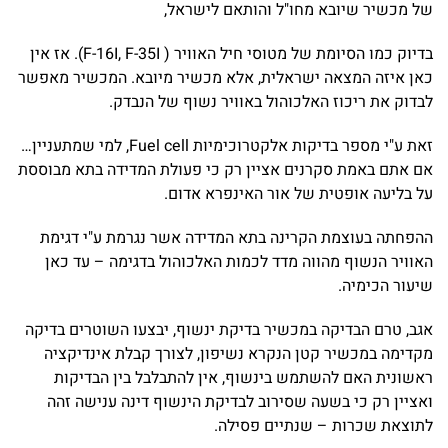
של מכשיר שיובא מחו"ל והותאם לישראל,
בדיוק כמו הסיומת של מטוסי חיל האוויר ( F-16I, F-35I). אז אין
כאן איזה המצאה ישראלית, אלא מכשיר מיובא. המכשיר מאפשר
לבדוק את ריכוז האלכוהול באוויר נשוף של הנבדק.
זאת ע"י מספר בדיקות אלקטרוכימיות Fuel cell, למי שמתעניין…
אם אתם באמת סקרנים אציין רק כי פעולת המדידה בתא מבוססת
על בליעה אופטית של אור האינפרא אדום.
ההפחתה בעוצמת הקרינה בתא המדידה אשר נגרמת ע"י דגימת
האוויר הנשוף מהווה מדד לכמות האלכוהול בדגימה – עד כאן
שיעור הכימיה.
אגב, טרם הבדיקה במכשיר בדיקת ינשוף, יבצעו השוטרים בדיקה
מקדימה במכשיר קטן הנקרא נשיפון, לצורך קבלת אינדיקציה
ראשונית האם להשתמש בינשוף, אין להתבלבל בין הבדיקות
ואציין רק כי בשעה שסירוב לבדיקת הינשוף דינה ענישה זהה
לתוצאת שכרות – שנתיים פסילה.