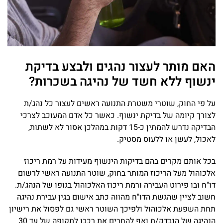
האם מותר לעצור נהגים ולבצע בדיקת
ינשוף ללא חשד של נהיגה בשכרות?
על פי החוק, שוטרי משטרת התנועה ראשים לעצור כל נהג/ת
לצורך קיומה של בדיקת ינשוף. כאשר כל אדם המעוכב לצרכי
הבדיקה נדרש להמתין כ-15 דקות במהלכן אסור לא לשתות,
לאכול, לעשן או ללעוס מסטיק.
בכל אותם מקרים בהם בדיקות הינשוף מעידות על רמת ריכוז
אלכוהול מעל הריכוז המותר בחוק, שוטר התנועה ראשי לרשום
דו"ח ובו פירוט העבירה ורמת ריכוז האלכוהול בגופו של הנהג/ת.
חשוב לציין שהגשת הדו"ח מהווה כתב אישום בגין עבירת נהיגה
תחת השפעת אלכוהול ולפיכך השוטר ראשי גם לפסול את רישיון
הנהיגה של הנבדק/ת ואף להחרים את רכבו לתקופה של עד 30