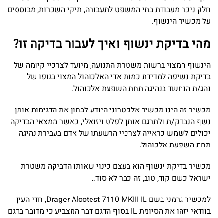
חלק ניכר מעבודת בתי המשפט לתעבורה, תיקי השכרות, מבוססים
על מכשיר הינשוף.
מהי בדיקת ינשוף ואיך לעבור בדיקה זו?
הינשוף המצוי ברשות משטרת התנועה, מיועד לצרכיי קיומה של
בדיקת נשיפה למדידת כמות אדי האלכוהול המצוי בגופו של
נהג/ת הנחשד בנהיגה תחת השפעת אלכוהול.
מכשיר זה הינו מכשיר אלקטרוני היודע לבחון את הדגימות אותן
נשף הנבדק/ת ולתרגם אותן לפלט ויזואלי, כאשר ממצאי הבדיקה
יכולים לשמש כראייה לצרכיי הרשעתו של אדם בעבירת נהיגה
תחת השפעת אלכוהול.
מכשיר בדיקת ינשוף הוא בעצם כינוי שאותו הדביקה משטרת
ישראל כשם קוד, טוב, זה כבר לא סוד…
למכשיר גרמני בשם Drager Alcotest 7110 MKIII IL, חדי העין
בוודאי יזהו את הסיומת IL בסוף הדגם דבר המצביע כי מדובר בדגם