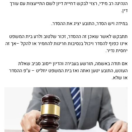
הנהיגה רב מידי, רצוי לבקש דחיית דיון לשם התייעצות עם עורך
דין.
במידה ויש הסדר, התובע יציג את ההסדר.
תתבקש לאשר שאכן זה ההסדר, זכור שלטוב ולרע בית המשפט
אינו כפוף להסדר ויכול בנסיבות חריגות להחמיר או להקל –אך זה
יחסית נדיר.
אם תודה באשמה, תורשע בעבירה והדיון ייסוב סביב שאלת
העונש, התובע יטען ואתה ואז בית המשפט יחליט – ע"פ ההסדר
או שלא.