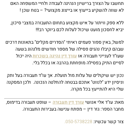
תחשבו על הצורך ברישיון הנהיגה לעבודה ולחיי המשפחה האם
לא שווה להשקיע בייעוץ או בייצוג מקצועי? – בטח שכן !
ללא ספק וויתור על איש מקצוע בתחום התעבורה במצבי סיכון,
יביא לחסכון מועט שיכול לעלות לכם ביוקר רב!!!
למשל, באין ספור פעמים ראיתי "הסדרים מקלים" בתאונות דרכים
שבהם קיבלו נהגים פסילה של מספר חודשים מלנהוג בשעה
שעו"ד לענייני תעבורה או
עורך דין נהיגה בשכרות
היה יכול
לסיים התיק בפסילה מופחתת בהרבה או בכלל בלי.
נכון יש שיקולים של עלות מול תועלת. אך עו"ד תעבורה בעל ותק
וניסיון ידע "לנווט" אתכם בבטחה להחלטה הנכונה. ולכן המסקנה
שלי היא להתייעץ בכל מקרה.
מאת: עו"ד אלי אנושי
עורך דין תעבורה
– שופט תעבורה בדימוס,
מחבר הספר: גזר דין – מפתח ענישה בעבירות התעבורה.
צור קשר עכשיו:
050-5738228.