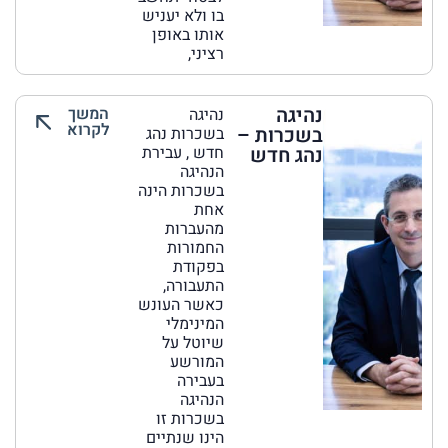
בו ולא יעניש
אותו באופן
רציני,
נהיגה
המשך
נהיגה
לקרוא
בשכרות –
בשכרות נהג
נהג חדש
חדש , עבירת
הנהיגה
בשכרות הינה
אחת
מהעברות
החמורות
בפקודת
התעבורה,
כאשר העונש
המינימלי
שיוטל על
המורשע
בעבירה
הנהיגה
בשכרות זו
הינו שנתיים