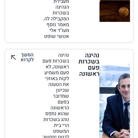
מעבירת
הנהיגה
בשכרות
המקבילה לה.
מאמר נוסף
מעו"ד אלי
אנושי שופט
נהיגה
המשך
נהיגה
לקרוא
בשכרות
בשכרות פעם
פעם
ראשונה, לא
פעם משמיע
ראשונה
לקוח באוזני
את הטענה
שכיוון
שמדובר
בפעם
הראשונה
שהוא נתפס
נוהג בשכרות
הרי בית
המשפט
לבטח יתחשב