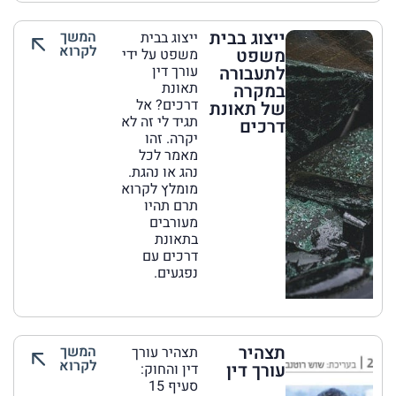
ייצוג בבית
המשך
ייצוג בבית
לקרוא
משפט
משפט על ידי
לתעבורה
עורך דין
תאונת
במקרה
דרכים? אל
של תאונת
תגיד לי זה לא
דרכים
יקרה. זהו
מאמר לכל
נהג או נהגת.
מומלץ לקרוא
תרם תהיו
מעורבים
בתאונת
דרכים עם
נפגעים.
תצהיר
המשך
תצהיר עורך
לקרוא
עורך דין
דין והחוק:
סעיף 15