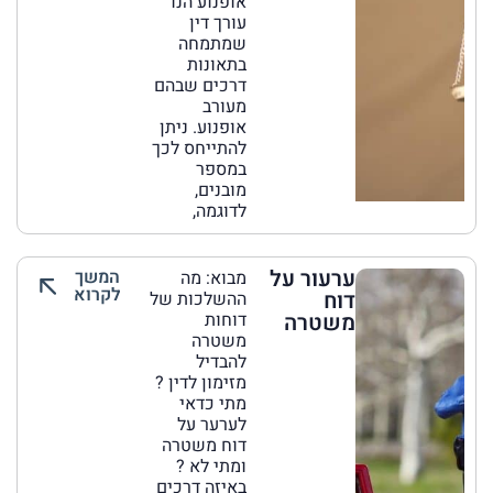
אופנוע הנו
עורך דין
שמתמחה
בתאונות
דרכים שבהם
מעורב
אופנוע. ניתן
להתייחס לכך
במספר
מובנים,
לדוגמה,
ערעור על
המשך
מבוא: מה
לקרוא
דוח
ההשלכות של
משטרה
דוחות
משטרה
להבדיל
מזימון לדין ?
מתי כדאי
לערער על
דוח משטרה
ומתי לא ?
באיזה דרכים