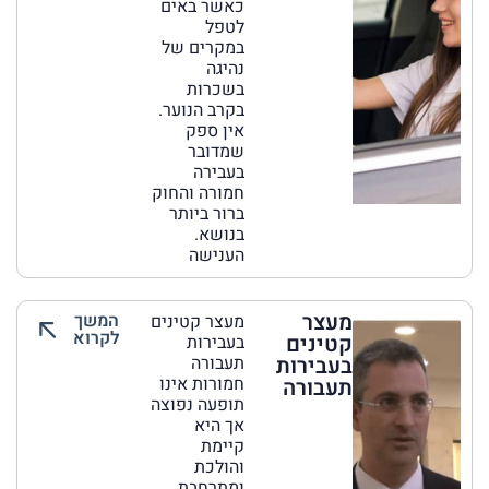
כאשר באים
לטפל
במקרים של
נהיגה
בשכרות
בקרב הנוער.
אין ספק
שמדובר
בעבירה
חמורה והחוק
ברור ביותר
בנושא.
הענישה
מעצר
המשך
מעצר קטינים
לקרוא
קטינים
בעבירות
בעבירות
תעבורה
חמורות אינו
תעבורה
תופעה נפוצה
אך היא
קיימת
והולכת
ומתרחבת