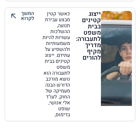
ייצוג
המשך
כאשר קטין
לקרוא
קטינים
מבצע עבירת
בבית
תנועה,
ההשלכות
משפט
עשויות להיות
לתעבורה:
משמעותיות
מדריך
ולהשפיע על
מקיף
עתידם. ייצוג
להורים
קטינים בבית
משפט
לתעבורה הוא
נושא מורכב
הדורש הבנה
מעמיקה של
החוק. לעו"ד
אלי אנושי,
שופט
בדימוס,