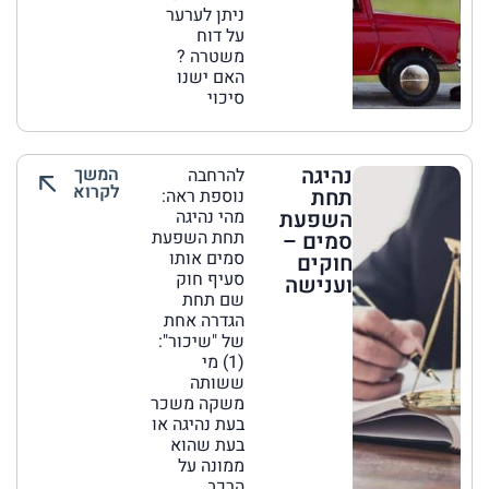
ניתן לערער
על דוח
משטרה ?
האם ישנו
סיכוי
נהיגה
המשך
להרחבה
לקרוא
תחת
נוספת ראה:
השפעת
מהי נהיגה
תחת השפעת
סמים –
סמים אותו
חוקים
סעיף חוק
וענישה
שם תחת
הגדרה אחת
של "שיכור":
(1) מי
ששותה
משקה משכר
בעת נהיגה או
בעת שהוא
ממונה על
הרכב.