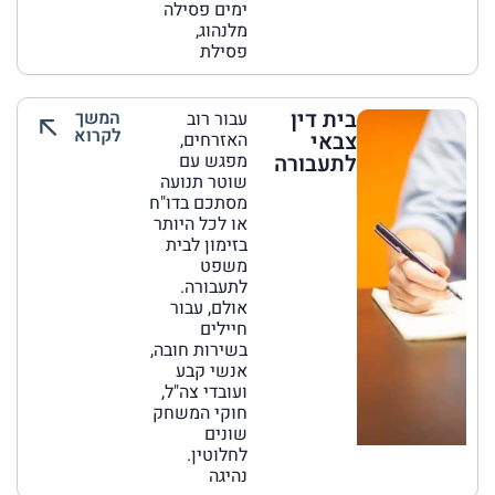
ימים פסילה
מלנהוג,
פסילת
בית דין
המשך
עבור רוב
לקרוא
צבאי
האזרחים,
לתעבורה
מפגש עם
שוטר תנועה
מסתכם בדו"ח
או לכל היותר
בזימון לבית
משפט
לתעבורה.
אולם, עבור
חיילים
בשירות חובה,
אנשי קבע
ועובדי צה"ל,
חוקי המשחק
שונים
לחלוטין.
נהיגה