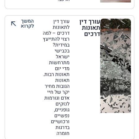
עורך דין
המשך
עורך דין
לקרוא
תאונות
לתאונות
דרכים
דרכים – למה
רצוי להתייעץ
במידית?
בכבישי
ישראל
מתרחשות
מדי יום
תאונות רבות.
תאונות
הגובות מחיר
יקר של חיי
אדם וגורמות
לנזקים
גופניים,
נפשיים
ורכושיים
בדרגות
חומרה