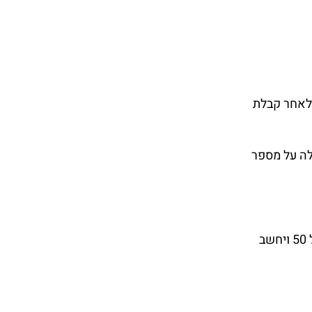
 לאחר קבלת
לה על מספר
וכי אם הלה לא יזהר יאלץ להיות נהג חדש שוב וכך המגבלות ימשיכו לחול עליו, ויתכן אף אדם שהוציא רישיון נהיגה בגיל 50 ויחשב