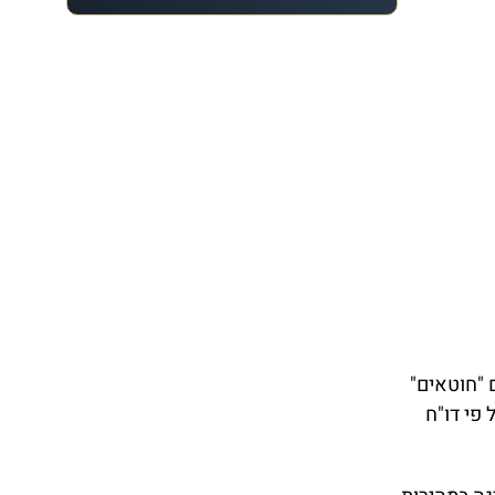
ה שמורה באופן בלעדי לנהגים חדשים. למעשה, 70% מהנהגים "חוטאים"
פי דו"ח