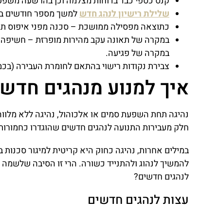
קנס כספי כבד בדוחות מצלמה וכן בהרשעה משפט
שלילת רישיון לנהג חדש
למשך מספר חודשים ב
כתוצאה מפסילה ממושכת – סכנה מפני איפוס ת
במקרה של תאונה עקב מהירות מופרזת – חשיפה לתב
במקרה של פגיעה.
צבירת נקודות רישוי בהתאם לחומרת העבירה (בכ
איך למנוע מנהגים חדשי
נהיגה תחת השפעת סמים או אלכוהול, נהיגה ללא מלווה,
חלק מעבירות התנועה לנהגים חדשים שהוגדרו כחמורות 
במילים אחרות, נהיגה כחוק היא קריטית למיגור סכנות 
להמשיך לנהוג ולהתנייד כשורה. הרי זו הסיבה שלשמה 
לנהגים חדשים?
עצות לנהגים חדשים