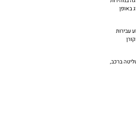
גה במהירות
 באופן
ע עבירות
ורן
שליטה ברכב,