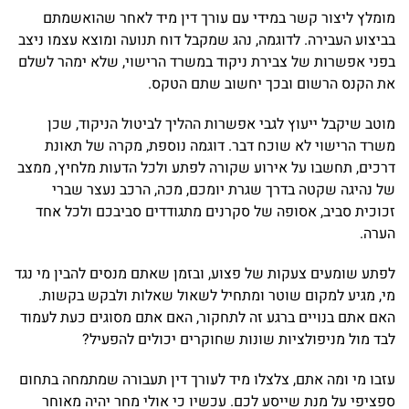
מומלץ ליצור קשר במידי עם עורך דין מיד לאחר שהואשמתם
בביצוע העבירה. לדוגמה, נהג שמקבל דוח תנועה ומוצא עצמו ניצב
בפני אפשרות של צבירת ניקוד במשרד הרישוי, שלא ימהר לשלם
את הקנס הרשום ובכך יחשוב שתם הטקס.
מוטב שיקבל ייעוץ לגבי אפשרות ההליך לביטול הניקוד, שכן
משרד הרישוי לא שוכח דבר. דוגמה נוספת, מקרה של תאונת
דרכים, תחשבו על אירוע שקורה לפתע ולכל הדעות מלחיץ, ממצב
של נהיגה שקטה בדרך שגרת יומכם, מכה, הרכב נעצר שברי
זכוכית סביב, אסופה של סקרנים מתגודדים סביבכם ולכל אחד
הערה.
לפתע שומעים צעקות של פצוע, ובזמן שאתם מנסים להבין מי נגד
מי, מגיע למקום שוטר ומתחיל לשאול שאלות ולבקש בקשות.
האם אתם בנויים ברגע זה לתחקור, האם אתם מסוגים כעת לעמוד
לבד מול מניפולציות שונות שחוקרים יכולים להפעיל?
עזבו מי ומה אתם, צלצלו מיד לעורך דין תעבורה שמתמחה בתחום
ספציפי על מנת שייסע לכם. עכשיו כי אולי מחר יהיה מאוחר