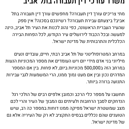
משרד עורכי דין תעבורה בתל אביב
מתי צריכים עורך דין תעבורה? מחפשים עורך דין תעבורה בתל
אביב? ביצעתם עבירת תעבורה? רשיונכם בסכנה? אין ספק
שהעיר העברית הראשונה, כפי נהוג לכנות את העיר תל אביב, הינה
למעשה ובכל הכבוד לירושלים עיר הקודש, לכל הפחות הבירה
הכלכלית והתרבותית של מדינת ישראל.
במרחב המטרופוליטני של תל אביב רבתי, חיים, עובדים ונעים
מיליוני בני אדם מידי יום ויש העומדים את מספר המכוניות הנעות
במרחב הזה ב500,000 מכוניות ביום, לא פחות. בין אם המספר
המדהים נכון ובין אם מעט נמוך ממנו, הרי המשמעות לגבי עבירות
התנועה ברורה ביותר.
תחשבו על מספר כלי הרכב וכמובן אלפים רבים של הולכי רגל
הנדחקים לסבך הרחובות ולעיתים גם המבוך של העיר והרי לכם
מצב שמשטרת ישראל מפיקה ממנו דוחות במספר כה רב, שיש
הטוענים שהם נכללים בבסיס התקציב לא רק של העיריה אלא גם
של מדינת ישראל.