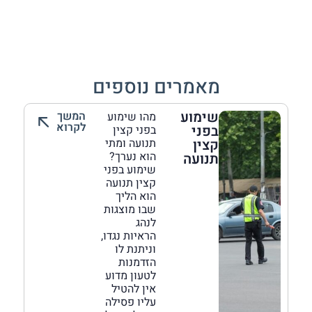
מאמרים נוספים
שימוע
המשך
מהו שימוע
לקרוא
בפני
בפני קצין
קצין
תנועה ומתי
הוא נערך?
תנועה
שימוע בפני
קצין תנועה
הוא הליך
שבו מוצגות
לנהג
הראיות נגדו,
וניתנת לו
הזדמנות
לטעון מדוע
אין להטיל
עליו פסילה