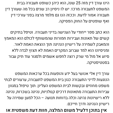
הינו עורך דין מזה 25 שנה, הוא כיהן כשופט תעבורה בבית
המשפט לתעבורה מרכז. יש לו ניסיון רב שנים בכל מה שעורך דין
תעבורה אמור לדעת. וככזה הנו גם מלמד מרצה בפני עורכי דין
ואף שופטים על החוק הפסיקה.
הוא כתב ספר ייחודי על הענישה בדיני תעבורה. וטיפל בתיקים
קשים של תאונות ועבירות חמורות שהמשותף לכולם הוא המאמץ
והמאבק לשמירה על רישיון הנהיגה תוך הוצאת האמת לאור.
ומניסיונו הוא למד שברוב המקרים האמת לא תצוץ לבדה ללא
סיוע אל מול מי שרק רוצה לחפש אשמים ולסגור עוד תיק עבור
בסטטיסטיקה.
עורך דין אלי אנושי בעל ידע והופעות בכל ערכאות המשפט
הנוגעות לדיני התעבורה כגון בית המשפט לתעבורה, ערעורים לבתי
משפט מחוזים ובקשות לבית המשפט העליון. תוך טיפול במגוון
עבירות התעבורה מתאונות דרכים קטלניות, נהיגה בשכרות, נהיגה
ללא רישיונות נהיגה וכלה בדוחות תנועה – הכל למען שמירה על
רישיון הנהיגה ודרך חייכם.
אין בתוכן דלעיל משום המלצה, חוות דעת משפטית או