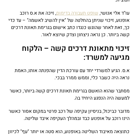
תמצית:
עו"ד אלי אנושי,
שופט תעבורה בדימוס
, זיכה את א.ס רוכב
אופנוע, זיכוי שניתן בהחלטה של "אין להשיב לאשמה" – עד כדי
כך, זאת לאחר שהוגש כנגדו כתב אישום בגרימת תאונת דרכים
קשה ביותר. כן נראה ניצחון וצדק שיוצא לאור.
זיכוי מתאונת דרכים קשה – הלקוח
מגיעה למשרד:
א.ס. הגיע למשרדי יחד עם עורכת הדין שהפנתה אותו, האמת
נראה היה כשבר כלי, וממש ממרר בבכי.
מסתבר שהוא הואשם בגרימת תאונת דרכים קשה ביותר, כאשר
למעשה היה הנפגע היחיד בה.
מדובר כביכול, בניסיון עקיפה של רכב פרטי במקום אסור כאשר
הינו רוכב על אופנוע כבד ובמהלך העקיפה איבד שליטה.
כתוצאה מאיבוד השליטה באופנוע, הוא סטה או יותר "עף" לכיוון