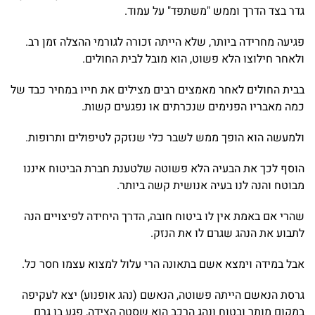
גדר בצד הדרך וממש "משתפד" על עמוד.
פגיעה מחרידה ביותר, שלא הייתה זכורה לגורמי ההצלה זמן רב.
ולאחר חילוצו הלא פשוט, הוא מובל לבית החולים.
בבית החולים לאחר מאמצים רבים מצילים את חייו במחיר כבד של
כמה מאבריו הפנימים שנכרתים או נפגעים קשות.
ולמעשה הוא הופך ממש לשבר כלי שנזקק לטיפולים ותרופות.
הוסף לכך את הבעיה הלא פשוטה שלטענת חברת הביטוח איננו
מבוטח והנה לנו בעיה אנושית קשה ביותר.
שהרי אם באמת אין לו ביטוח חובה, הדרך היחידה לפיצויים הנה
לתבוע את הנהג שגרם לו את הנזק.
אבל במידה וימצא אשם בתאונה הרי עלול למצוא עצמו חסר כל.
גרסת הנאשם הייתה פשוטה, הנאשם (נהג אופנוע) יצא לעקיפה
במקום מותר ובטוח ונהג הרכב הוא שסטה הצידה, פגע בו גרם