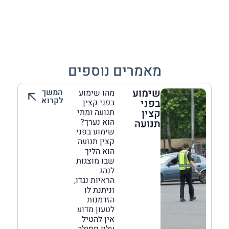
מאמרים נוספים
שימוע
המשך
מהו שימוע
לקרוא
בפני
בפני קצין
קצין
תנועה ומתי
הוא נערך?
תנועה
שימוע בפני
קצין תנועה
הוא הליך
שבו מוצגות
לנהג
הראיות נגדו,
וניתנת לו
הזדמנות
לטעון מדוע
אין להטיל
עליו פסילה