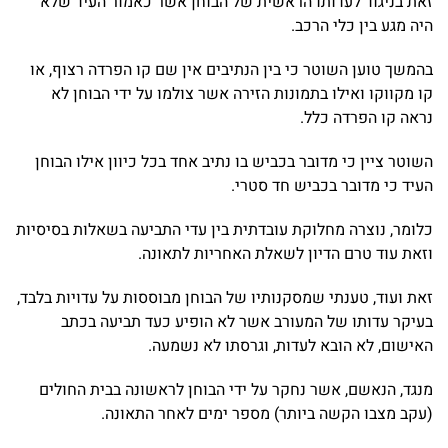
זאת בניגוד לעדותו הראשית של הבוחן אשר כאמור העיד שלא
היה מגע בין כלי הרכב.
בהמשך טוען השוטר כי בין הנתיבים אין שם קו הפרדה רצוף, או
קו מקווקו ואילו בתמונות הזירה אשר צולמו על ידי הבוחן לא
נראה קו הפרדה כלל.
השוטר ציין כי מדובר בכביש בו נתיב אחד בכל כיוון אילו הבוחן
העיד כי מדובר בכביש חד סטרי.
כלומר, נוצרה מחלוקת עובדתית בין עדי התביעה בשאלות בסיסיות
וזאת עוד טרם הדיון לשאלת האחריות לתאונה.
זאת ועוד, טענתי שמסקנותיו של הבוחן מבוססות על עדויות בלבד,
בעיקר עדותו של המעורב אשר לא הופיע כעד תביעה בכתב
האישום, לא הובא לעדות, וגרסתו לא נשמעה.
מנגד, הנאשם, אשר נחקר על ידי הבוחן לראשונה בבית החולים
(עקב מצבו הקשה ביותר) מספר ימים לאחר התאונה.