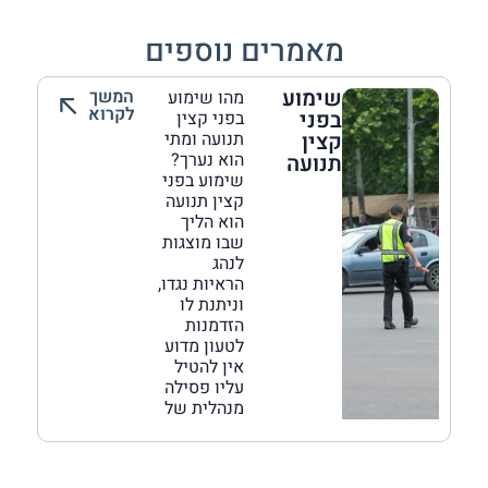
מאמרים נוספים
שימוע
המשך
מהו שימוע
לקרוא
בפני
בפני קצין
קצין
תנועה ומתי
הוא נערך?
תנועה
שימוע בפני
קצין תנועה
הוא הליך
שבו מוצגות
לנהג
הראיות נגדו,
וניתנת לו
הזדמנות
לטעון מדוע
אין להטיל
עליו פסילה
מנהלית של