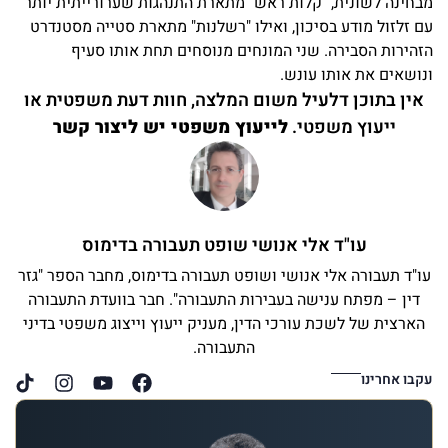
מבחינה לשונית, "קלות ראש" מתארת התנהגות שערורייתית יותר
עם זלזול מודע בסיכון, ואילו "רשלנות" מתארת סטייה מסטנדרט
הזהירות הסבירה. שני המונחים מנוסחים תחת אותו סעיף
ונושאים את אותו עונש.
אין בתוכן דלעיל משום המלצה, חוות דעת משפטית או
ייעוץ משפטי.
לייעוץ משפטי יש ליצור קשר
עו"ד אלי אנושי שופט תעבורה בדימוס
עו"ד תעבורה אלי אנושי ושופט תעבורה בדימוס, מחבר הספר "גזר
דין – מפתח ענישה בעבירות התעבורה". חבר בוועדת התעבורה
הארצית של לשכת עורכי הדין, מעניק ייעוץ וייצוג משפטי בדיני
התעבורה.
עקבו אחרינו