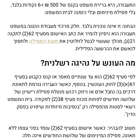
התעבורה, היא ברירת משפט בקנס של 500 ₪ ו-6 נקודות בלבד,
בלי פסילת מינימום ובלי הזמנה לבית המשפט.
הבחנה זו אינה טכנית בלבד. חלק מרכזי מעבודת ההגנה במשפט
תעבורה הוא ניסיון להמיר את כתב האישום מסעיף 62(2) לתקנה
21(ג), מהלך שעשוי לבטל לחלוטין את
חובת הפסילה
ולחסוך
לנאשם את ההרשעה הפלילית.
מה העונש על נהיגה רשלנית?
לפי סעיף 62(2) הוא עד שנתיים מאסר או קנס כקבוע בסעיף
61(א)(3) לחוק העונשין. בנוסף, כאשר העבירה גורמת לתאונת
דרכים בה נחבל אדם או ניזוק רכוש מוטלת פסילת רישיון של
שלושה חודשים לפחות מכוח סעיף 38(2) לפקודה. בית המשפט
רשאי לסטות מהפסילה רק "בנסיבות מיוחדות שיפרט בפסק
הדין".
חשוב להבהיר: כאשר אישום בסעיף 62(2) עומד בפני עצמו ללא
תאונה, פסילת המינימום של שלושת החודשים אינה חלה