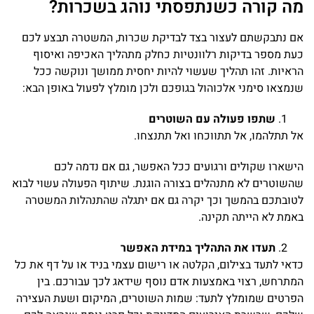
מה קורה כשנתפסתי נוהג בשכרות?
אם נתבקשתם לעצור בצד לבדיקת שכרות, המשטרה תבצע לכם
כעת מספר בדיקות רלוונטיות כחלק מתהליך האכיפה ואיסוף
הראיות. זהו תהליך שעשוי להיות יחסית ממושך ונוקשה ככל
שנמצאו סימני אלכוהול בגופכם ולכן מומלץ לפעול באופן הבא:
שתפו פעולה עם השוטרים
אל תתלהמו, אל תתווכחו ואל תתנצחו.
הישארו שקולים ורגועים ככל האפשר, גם אם נדמה לכם
שהשוטרים לא מתנהלים בצורה הוגנת. שיתוף הפעולה עשוי לבוא
לטובתכם בהמשך וכך יקרה גם אם יתגלה שהתנהלות המשטרה
באמת לא הייתה תקינה.
תעדו את התהליך במידת האפשר
כדאי לתעד בצילום, הקלטה או רישום עצמי בניד או על דף את כל
המתרחש, רצוי באמצעות אדם נוסף שידאג לכך עבורכם. בין
הפרטים שמומלץ לתעד: שמות השוטרים, המיקום ושעת העצירה