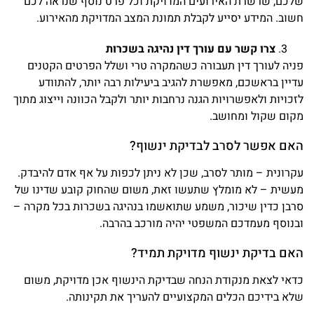
שלכם, שרשרת האירועים המדויקת וכל פרט נוסף שנראה לכם
חשוב. המידע יסייע לקבלת תמונת המצב המדויקת מהאירוע.
צרו קשר עם עורך דין נהיגה בשכרות
פניה לעורך דין תעבורה כשהמקרה טרי ושלל הפרטים הקטנים
עדיין בראשכם, מאפשרת להגיב ביעילות רבה יותר, להתוודע
לזכויות ולאפשרויות הגנה נרחבות יותר ולקבל הכוונה וייצוג מתוך
מקום שקול ומחושב.
האם אפשר לסרב לבדיקת ינשוף?
עקרונית – מותר לסרב, שכן לא ניתן לכפות על אף אדם להיבדק.
מעשית – לא מומלץ שתעשו זאת, משום שהחוק קובע שדינו של
סרבן כדין שיכור, משמע שתואשמו בנהיגה בשכרות בכל מקרה –
ובנוסף מעמדכם המשפטי יהיה מורכב בהרבה.
האם בדיקת ינשוף מדויקת תמיד?
כדאי לצאת מנקודת הנחה שבדיקת הינשוף אכן מדויקת, משום
שלא בידיכם הכלים המקצועיים להעריך את תקינותה.