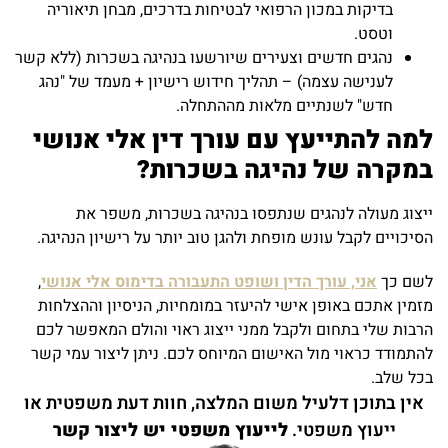
בדיקות במכון הרפואי לבטיחות בדרכים, מבחן תיאוריה
וטסט.
נהגים חדשים וצעירים שיורשעו בנהיגה בשכרות (ללא קשר
לענישה עצמה) – תהליך חידוש רישיון + מעמד של "נהג
חדש" לשנתיים מלאות מההתחלה.
למה להתייעץ עם עורך דין אלי אנושי
במקרה של נהיגה בשכרות
?
ייצוג מעולה לנהגים שנתפסו בנהיגה בשכרות, משפר את
הסיכויים לקבל עונש מופחת ולהגן טוב יותר על רישיון הנהיגה.
לשם כך
אני, עורך הדין ושופט התעבורה בדימוס אלי אנושי
,
מזמין אתכם באופן אישי להיעזר במומחיות, הניסיון וההצלחות
הרבות שלי בתחום ולקבל ממני ייצוג ראוי והולם המאפשר לכם
להתמודד כראוי מול האישום המיוחס לכם. ניתן ליצור עמי קשר
בכל שלב.
אין בתוכן דלעיל משום המלצה, חוות דעת משפטית או
ייעוץ משפטי.
לייעוץ משפטי יש ליצור קשר