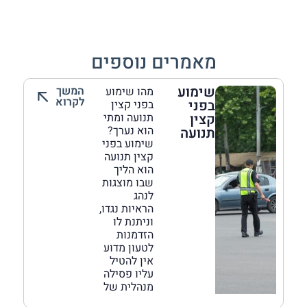
מאמרים נוספים
שימוע
המשך
מהו שימוע
לקרוא
בפני
בפני קצין
קצין
תנועה ומתי
הוא נערך?
תנועה
שימוע בפני
קצין תנועה
הוא הליך
שבו מוצגות
לנהג
הראיות נגדו,
וניתנת לו
הזדמנות
לטעון מדוע
אין להטיל
עליו פסילה
מנהלית של