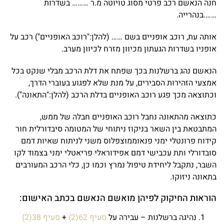
חנה הנאשם רכב פרטי מסוג טויוטה מ.ר ……… בשדרות
…….בנהרייה.
אותה עת, רוכב אופניים בשם …… (להלן:"רוכב האופניים") רכב על
אופניו בשדרות הגעתון מכיוון מזרח לכיוון מערב.
הנאשם נהג ברשלנות בכך שפתח את דלת הרכב מבלי שנקט בכל
אמצעי הזהירות הסבירים, על מנת שלא לפגוע בעוברי הדרך,
וכתוצאה מכך פגע רוכב האופניים בדלת הרכב (להלן:"התאונה").
כתוצאה מהתאונה נחבל רוכב האופניים חבלה של ממש,
המתבטאת בין השאר בניקוז ניתוחי של המטומה סיבדורלית חור
קידוח פרונטלי ימני פנאוממוצפלוס משני לניתוח שאיות דמם
סובדורלי ותת עכבישי דמם אפידוראלי פריאטלי ימני בצמוד לקו
השבר, נתקבל ליחידת טיפול נמרץ וכמו כן, כלי הרכב המעורבים
בתאונה ניזוקו.
הוראות החיקוק לפיהן מואשם הנאשם בכתב האישום:
נהיגה ברשלנות – עבירה על
סעיף 62(2)
+
סעיף 38(2)