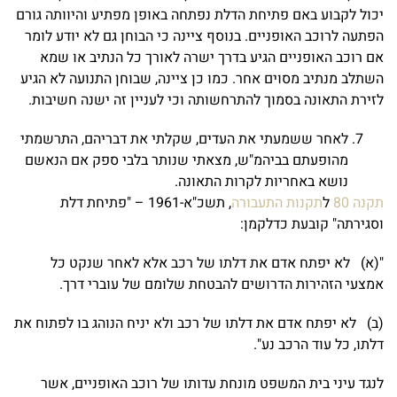
יכול לקבוע באם פתיחת הדלת נפתחה באופן מפתיע והיוותה גורם
הפתעה לרוכב האופניים. בנוסף ציינה כי הבוחן גם לא יודע לומר
אם רוכב האופניים הגיע בדרך ישרה לאורך כל הנתיב או שמא
השתלב מנתיב מסוים אחר. כמו כן ציינה, שבוחן התנועה לא הגיע
לזירת התאונה בסמוך להתרחשותה וכי לעניין זה ישנה חשיבות.
לאחר ששמעתי את העדים, שקלתי את דבריהם, התרשמתי
מהופעתם בביהמ"ש, מצאתי שנותר בלבי ספק אם הנאשם
נושא באחריות לקרות התאונה.
תקנה 80
ל
תקנות התעבורה
, תשכ"א-1961 – "פתיחת דלת
וסגירתה" קובעת כדלקמן:
"(א) לא יפתח אדם את דלתו של רכב אלא לאחר שנקט כל
אמצעי הזהירות הדרושים להבטחת שלומם של עוברי דרך.
(ב) לא יפתח אדם את דלתו של רכב ולא יניח הנוהג בו לפתוח את
דלתו, כל עוד הרכב נע".
לנגד עיני בית המשפט מונחת עדותו של רוכב האופניים, אשר