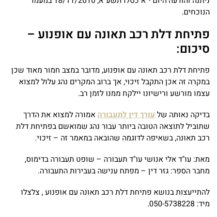
ניתנה והודעה היום י"א כסלו תשע"א, 18/11/2010 במעמד
הנוכחים.
פתיחת דלת רכב תאונה עם אופנוע –
סיכום:
פתיחת דלת רכב תאונה עם אופנוע, מדובר במצב חמור מאוד שכן
במקרה זה אכן התקבל זיכוי, אך ברוב המקרים נהג עלול למצוא
עצמו מורשע ורישיונו יילקח ממנו לזמן רב.
בדיקה נאותה של
עורך דין לתעבורה
אמורה למצוא את הדרך
שתוביל לתוצאה הטובה ביותר עבור נהג שמואשם בפתיחת דלת
רכב תאונה, בשאיפה לדוגמה שהובאה במאמר זה – זיכוי.
מאת: עו"ד אלי אנושי עו"ד תעבורה – שופט תעבורה בדימוס,
מחבר הספר: גזר דין – מפתח ענישה בעבירות התעבורה.
להתייעצות בנושא פתיחת דלת רכב תאונה עם אופנוע , צלצלו
מיד: 050-5738228.