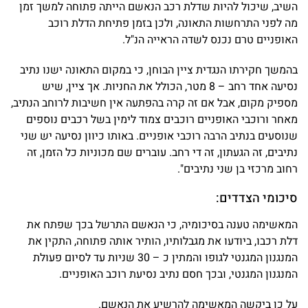
השיב, שיכול להיות שדלת רכב הנאשם הייתה פתוחה למשך זמן
מה לפני התרחשות התאונה, ולכן בזמן פתיחת הדלת רוכב
האופניים טרם נכנס לשדה הראייה הנ"ל.
בהמשך חקירתו הנגדית ציין הבוחן, כי במקום התאונה ישנו נתיב
נסיעה אחד רחב – 8 מטר, הכולל את החניות. אך ציין, שיש
מספיק מקום, אבל אם זה קרה בהפתעה אין חשיבות לרוחב הנתיב,
מאחר ורוכבי האופניים רוכבים צמוד לימין בשל רכבים נוספים
שנוסעים בנתיב הרבה רוכבי אופניים. באותו כיוון נסיעה יש שני
נתיבים, זה הגעתון, זה די רחב. עוברים שם מכוניות כל הזמן, זה
רחוב מרכזי בן שני נתיבים".
סיכומי הצדדים:
המאשימה טענה בסיכומיה, כי הנאשם התרשל בכך שפתח את
דלת רכבו, ביודעו את מגבלותיו, הותיר אותה פתוחה, התקין את
המנגנון המגנטי לגופו והמתין כ – 30 שניות עד לסיום פעולת
המנגנון המגנטי, ובכך חסם נתיב נסיעת רוכב האופניים.
על כן ביקשה המאשימה להרשיע את הנאשם.