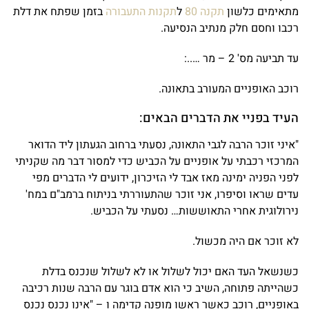
מתאימים כלשון
תקנה 80
ל
תקנות התעבורה
בזמן שפתח את דלת
רכבו וחסם חלק מנתיב הנסיעה.
עד תביעה מס' 2 – מר …..:
רוכב האופניים המעורב בתאונה.
העיד בפניי את הדברים הבאים:
"איני זוכר הרבה לגבי התאונה, נסעתי ברחוב הגעתון ליד הדואר
המרכזי רכבתי על אופניים על הכביש כדי למסור דבר מה שקניתי
לפני הפניה ימינה מאז אבד לי הזיכרון, ידועים לי הדברים מפי
עדים שראו וסיפרו, אני זוכר שהתעוררתי בניתוח ברמב"ם במח'
נירולוגית אחרי התאוששות… נסעתי על הכביש.
לא זוכר אם היה מכשול.
כשנשאל העד האם יכול לשלול או לא לשלול שנכנס בדלת
כשהייתה פתוחה, השיב כי הוא אדם בוגר עם הרבה שנות רכיבה
באופניים, רוכב כאשר ראשו מופנה קדימה ו – "אינו נכנס נכנס