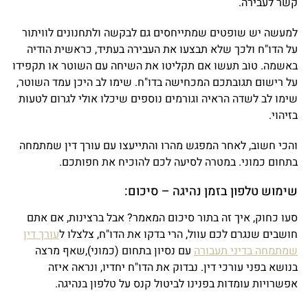
קשר לעבירה.
למעשה יש שופטים שמתייחסים גם לבקשה ולתחנונים לוויתור
על הדו"ח ולכך שלא תבצעו את העבירה בעתיד, כראשית הודיה
באשמה. טוב תעשו אם תקליטו את השיחה עם השוטר או תקפידו
על רישום תגובתכם המכחישה בדו"ח. שימו לב היכן עמד השוטר,
שימו לב לשדה הראיה וגורמים נוספים שיכלו אולי לגרום לטעות
בזיהוי.
והכי חשוב, לאחר המפגש מהרו והתייעצו עם עורך דין שמתמחה
בתחום כמוני. במטרה לסיעה לכם להוכיח את חפותכם.
שימוש טלפון בזמן נהיגה – סיכום:
סעו כחוק, איך זה בתור סיכום המאמר? אבל ברצינות, אם אתם
חושבים שנגרם לכם עוול, הרי בדקו את הדו"ח, צלצלו ל
עורך דין
שמתמחה בדיני תעבורה
עם נסיון בתחום (כמוני),שאף מרצה
בנושא בפני עורכי דין. נבדוק את הדו"ח יחדיו, ונראה איזה
אפשרויות עומדות בפנינו לביטול קנס על טלפון בנהיגה.