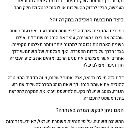
נקודות. כך שמוטב לשקול היטב בטרם מחליטים לספוג את
הענישה, מבלי לבדוק ההשלכות או לנסות לבטל ולו חלק מהם.
כיצד מתבצעת האכיפה במקרה זה?
במרבית המקרים האכיפה די פשוטה ומתבצעת באמצעות שוטר
שמזהה את ביצוע העבירה, עוצר את הנהג ורושם דו"ח. אולם
בשנים האחרונות נכנסות לתמונה יותר ויותר מצלמות טקטיות.
בצדי הדרך על גדרות ההפרדה, ואף מצלמות של משתמשי דרך
אחרים, אשר מצלמים את פנים הרכב ומזהים את ביצוע העבירה
תוך תיעוד מצולם שלה.
דו"ח כזה ישלח בדואר, אבל, אסור לשכוח, שזה תפקיד המשטרה
להוכיח את אשמת הנהג. כך שאם הנהג מסרב להשלים עם רוע
הגזרה, מוטב שישלח בקשה להישפט ויביא את המקרה להכרעת
בית המשפט לתעבורה.
האם ניתן לבקש המרה באזהרה?
התשובה פשוטה, על פי הנחיות משטרת ישראל, לא ירשמו דוחות