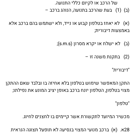
של הרכב או לקיום כללי התנועה.
(ב) (1) בעת שהרכב בתנועה, הנוהג ברכב –
(א) לא יאחז בטלפון קבוע או נייד, ולא ישתמש בהם ברכב אלא
באמצעות דיבורית;
(ב) לא ישלח או יקרא מסרון (s.m.s);
(2) בתקנת משנה זו –
"דיבורית"
התקן המאפשר שימוש בטלפון בלא אחיזה בו ובלבד שאם ההתקן
מצוי בטלפון, הטלפון יונח ברכב באופן יציב המונע את נפילתו;
"טלפון"
מכשיר המיועד לתקשורת אשר קיימים בו לחצנים לחיוג.
28א. (א) ברכב מנועי המצוי בנסיעה לא תופעל תצוגה הנראית