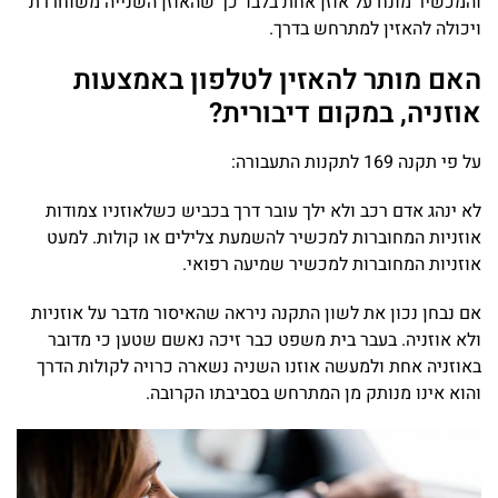
והמכשיר מונח על אוזן אחת בלבד כך שהאוזן השנייה משוחררת
ויכולה להאזין למתרחש בדרך.
האם מותר להאזין לטלפון באמצעות
אוזניה, במקום דיבורית?
על פי תקנה 169 לתקנות התעבורה:
לא ינהג אדם רכב ולא ילך עובר דרך בכביש כשלאוזניו צמודות
אוזניות המחוברות למכשיר להשמעת צלילים או קולות. למעט
אוזניות המחוברות למכשיר שמיעה רפואי.
אם נבחן נכון את לשון התקנה ניראה שהאיסור מדבר על אוזניות
ולא אוזניה. בעבר בית משפט כבר זיכה נאשם שטען כי מדובר
באוזניה אחת ולמעשה אוזנו השניה נשארה כרויה לקולות הדרך
והוא אינו מנותק מן המתרחש בסביבתו הקרובה.