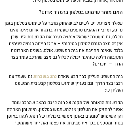
התראה (אזהרה) בעבירות של שימוש בטלפון נייד.
האם מותר שימוש בטלפון ברמזור אדום?
שאלה מצוינת, יש לשים לב שהחוק מדבר על שימוש בטלפון בזמן
נהיגה, ומרבית הנהגים טוענים שעמידה ברמזור אדום אינה נהיגה.
תכלס, גם משטרת ישראל אימצה בעבר את הפרשנות הזו. שכן
אין זה מצב הגורם לסיכון בטיחותי – אך זו הייתה הנחיה פנימית
בלבד שאינה מחייבת את בית המשפט. אולם, בשנים האחרונות
התקבעה הלכה שנהיגה יכולה לכלול גם מצב שהרכב עומד בצד
הדרך – זוכרים?
בית המשפט העליון כבר קבע שאדם
נהג בשכרות
גם שעמד עם
רכבו בצד הדרך. וגם בעניין שימוש בטלפון קבע בית המשפט
העליון כי:
הפרשנות הנאותה של תקנה 28 הנה כי גם במצב שהרכב עומד
אסור להחזיק את הטלפון או להשתמש בטלפון. היות והן האחיזה
והן השימוש "פוגעים באופן ממשי ביכולתו של הנהג לנהוג באופן
בטוח ומסכנים בכך את סביבתו, את עצמו ואת יתר משתמשי