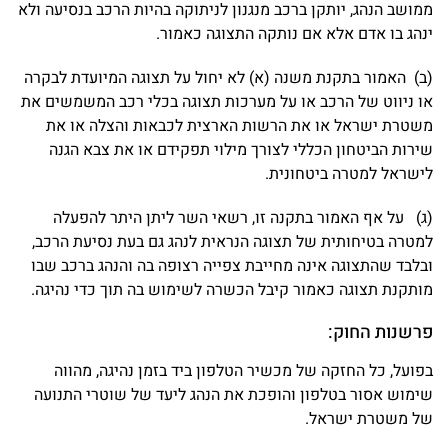
ממושב הנהג, יותקן ברכב מנגנון לניתוקה בהיות הרכב בנסיעה ולא
ינהג בו אדם אלא אם נותקה התצוגה כאמור.
(ב) האמור בתקנת משנה (א) לא יחול על תצוגה המיועדת לבקרה
או ניווט של הרכב או על מערכות תצוגה בכלי רכב המשמשים את
משטרת ישראל או את הרשות הארצית לכבאות והצלה או את
שירות הביטחון הכללי לצורך מילוי תפקידם או את צבא הגנה
לישראל למטרה ביטחונית.
(ג) על אף האמור בתקנה זו, רשאי השר ליתן היתר להפעלה
למטרה בטיחותית של תצוגה הנראית לנהג גם בעת נסיעת הרכב,
ובלבד שהתצוגה אינה מחייבת צפייה רצופה בה והנהג ברכב שבו
מותקנת תצוגה כאמור קיבל הכשרה לשימוש בה תוך כדי נהיגה.
פרשנות החוק:
בפועל, כל החזקה של מכשיר הטלפון ביד בזמן נהיגה, מהווה
שימוש אסור בטלפון והופכת את הנהג ליעד של שוטרי התנועה
של משטרת ישראל.