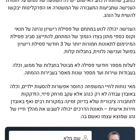
כמובן, שחומרת כתב האישום יש לה השפעה של ממש על חומרת
הענישה שתביעות התעבורה של המשטרה או הפרקליטות יבקשו
להשית על הנהג.
הענישה יכולה לנוע במתחם של פסילת רישיון נהיגה על תנאי
וקנס כספי מתון בצדו הנמוך של המתחם, להתייצב סביב פסילת
המינימום לתאונות חמורות יותר של 3 חודשי פסילת רישיון
בפועל וענישה נלווית, בחבלות קלות.
לעלות מספר חודשי פסילה לא מבוטל בחבלות של ממש, וכלה
בעבודות שירות ועד מספר שנות מאסר בעבירות ההמתה.
מאי נוחות לחיי המשפחה כחוסר אפשרות להסעות ילדים, וכלה
באובדן עבודה לא רק כנהג אלא עקב מרחק פיזי, הזדקקות
לתחבורה ציבורית שלא בדיוק זמינה במקורות רבים ואף באובדן
חירות אישית – תאונת הדרכים יכולה לשבש את מהלך חייו של
נהג שמוצא עצמו נאשם בה.