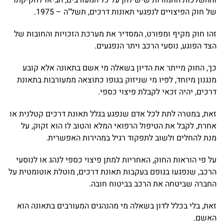
וההשלכות החמורות שיש להן על כל המעורבים, הביאו לחקיקתו
של חוק הפיצויים לנפגעי תאונות דרכים, תשל"ה – 1975.
זהו חוק מקיף ומפורט, המסדיר את מערכת הזכויות והחובות של
הצד הפוגע, נוסעי הרכב ויתר הנפגעים.
כך, החוק מייתר את הדיון בשאלה מי אשם בתאונה אלא קובע
מנגנון מיוחד, לפיו מי שניזוק בגופו כתוצאה ממעורבות בתאונת
דרכים, יהיה זכאי לקבלת פיצוי כספי.
זאת, במטרה לתת לכל אדם שנפגע בגלל תאונת דרכים קטלנית או
אחרת, לקבל את הטיפול הרפואי המלא והטוב לו הוא זקוק, על
מנת להחלים ולשוב לתפקוד רגיל במהירות האפשרית.
על פי הוראות החוק, האחריות למתן פיצוי כספי לנהג או לנוסעי
הרכב, שנפגעו בגופם בעקבות תאונת דרכים, מוטלת אוטומטית על
החברה שביטחה את הרכב בביטוח חובה.
זאת, בלי בכלל לדון בשאלה מי מהנהגים המעורבים בתאונה הוא
האשם.