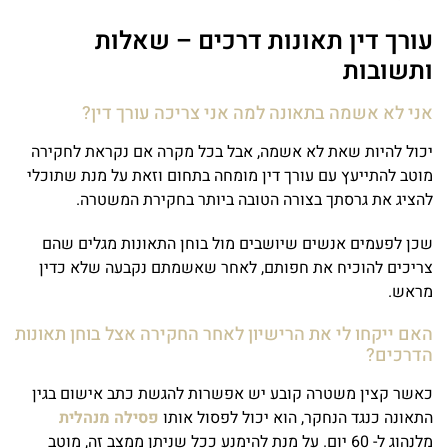
עורך דין תאונות דרכים – שאלות
ותשובות
אני לא אשמה בתאונה למה אני צריכה עורך דין?
יכול להיות שאת לא אשמה, אבל בכל מקרה אם נקראת לחקירה
מוטב להתייעץ עם עורך דין מומחה בתחום וזאת על מנת שתוכלי
להציג את גרסתך בצורה הטובה ביותר בחקירת המשטרה.
שכן לפעמים אנשים שיושבים מול בוחן התאונות מגלים שהם
צריכים להוכיח את חפותם, לאחר שאשמתם נקבעה שלא כדין
מראש.
האם ייקחו לי את הרישיון לאחר החקירה אצל בוחן תאונות
הדרכים?
כאשר קצין משטרה קובע יש אפשרות להגשת כתב אישום בגין
התאונה כנגד הנחקר, הוא יכול לפסול אותו
פסילה מנהלית
מלנהוג ל- 60 יום. על מנת להימנע ככל שניתן ממצב זה, מוטב