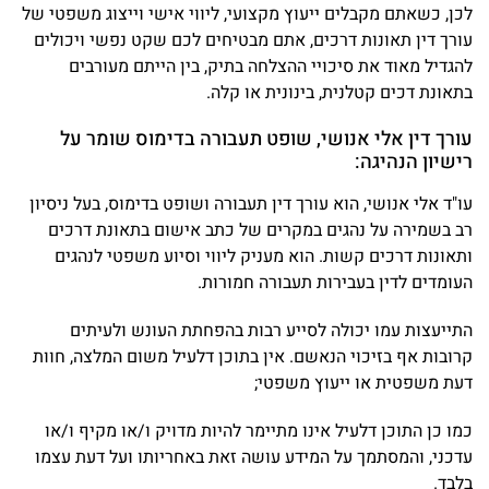
לכן, כשאתם מקבלים ייעוץ מקצועי, ליווי אישי וייצוג משפטי של
עורך דין תאונות דרכים, אתם מבטיחים לכם שקט נפשי ויכולים
להגדיל מאוד את סיכויי ההצלחה בתיק, בין הייתם מעורבים
בתאונת דכים קטלנית, בינונית או קלה.
עורך דין אלי אנושי, שופט תעבורה בדימוס שומר על
רישיון הנהיגה:
עו"ד אלי אנושי, הוא עורך דין תעבורה ושופט בדימוס, בעל ניסיון
רב בשמירה על נהגים במקרים של כתב אישום בתאונת דרכים
ותאונות דרכים קשות. הוא מעניק ליווי וסיוע משפטי לנהגים
העומדים לדין בעבירות תעבורה חמורות.
התייעצות עמו יכולה לסייע רבות בהפחתת העונש ולעיתים
קרובות אף בזיכוי הנאשם. אין בתוכן דלעיל משום המלצה, חוות
דעת משפטית או ייעוץ משפטי;
כמו כן התוכן דלעיל אינו מתיימר להיות מדויק ו/או מקיף ו/או
עדכני, והמסתמך על המידע עושה זאת באחריותו ועל דעת עצמו
בלבד.