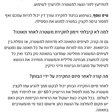
להתייעץ לפני הגעה למשטרה ולהיערך לשימוע.
טיפ נוסף
, בשימוע בניגוד לחקירה עורך דין יכול להיות עמכם ואף
למסור גרסה לקצין, במטרה למנוע את הפסילה.
למה לא קיבלתי זימון לחקירת משטרה לאחר תאונה?
גם זה קורה, לעיתים התאונה לא מדווחת למשטרה, או נופלת בין
הכיסאות.
יתרה מזו למרות שחובה לדווח על כל תאונה עם נפגעים
לעיתים המשטרה מחליטה שמדובר בתאונת נזק בלבד ואין כל
סיבה להתערב מבחינה פלילית והמשטרה מותירה את הנושא
לטיפול של מחברות הביטוח ודיני נזיקין
.
מה קורה לאחר סיום החקירה על ידי הבוחן?
לאחר סיום החקירה הבוחן יכול לבקש ממך להגיע עמו לקצין
משטרה על מנת לפסול את הרישיון ל-60 יום.
או להיפרד ממך
לשלום.
בכל מקרה כעת ישקול את הראיות הקיימות ויבחן האם
יש מקום להמלצה על הגשת כתב אישום כנגד מי מהמעורבים
בתאונה
.