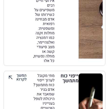
אירועי חיים
רבים
משפיעים על
כשירותו של
אדם מבחינה
רפואית
ומשפטית:
מחלות זקנה
כמו דמנציה
ואלצהיימר,
מצב סיעודי
קשה או
מחלה נפשית,
כל אלו
ייפוי כוח
המשך
מתי מקובל
לקרוא
מתמשך
לערוך ייפוי
כוח מתמשך?
אדם בגיר
שמאבד את
היכולת לטפל
בענייניו
האישיים