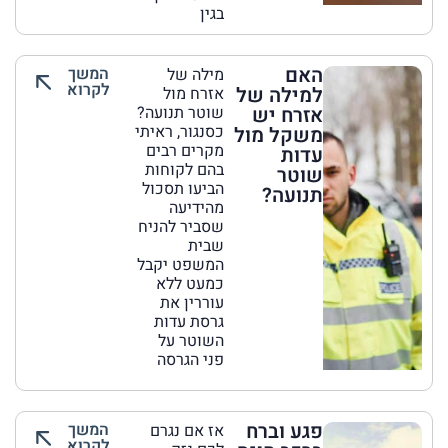
בגין
האם
המשך
מילה של
לקרוא
למילה של
אזרח מול
אזרח יש
שוטר תנועה?
כסנגור, ראיתי
משקל מול
מקרים רבים
עדות
בהם לקוחות
שוטר
הביעו תסכול
תנועה?
מהידיעה
שסביר להניח
שבית
המשפט יקבל
כמעט ללא
עוררין את
גרסת עדות
השוטר על
פני הגרסה
פגע וברח
המשך
אז אם נגרם
לקרוא