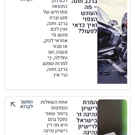
ברכב חונה
לכם נזק
– מה
כתוצאה
מתרחיש של
העונש
פגע וברח
הצפוי
ברכב חונה,
ואיך כדאי
ואין לכם
לפעול?
מושג מי
אחראי לנזק,
או סבור
משהו, חס
וחלילה, כי
למרות שפגע
ברכב חונה,
הרי אין
המרת
המשך
אחת השאלות
לקרוא
רישיון
הנפוצות
נהיגה זר
ביותר שאני
נתקל בהם
בישראל
היא מה דין
לרישיון
רישיון נהיגה
נהיגה