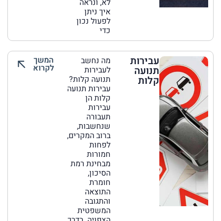
לא, ונראה
איך ניתן
לפעול נכון
כדי
עבירות
המשך
מה נחשב
לקרוא
תנועה
לעבירות
קלות
תנועה קלות?
עבירות תנועה
קלות הן
עבירות
תעבורה
שנחשבות,
ברוב המקרים,
לפחות
חמורות
מבחינת רמת
הסיכון,
חומרת
התוצאה
והתגובה
המשפטית
הצפויה. בדרך