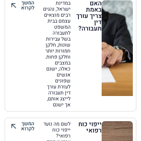
האם
המשך
במדינת
לקרוא
באמת
ישראל, נהגים
צריך עורך
רבים מוצאים
עצמם בבית
דין
המשפט
תעבורה?
לתעבורה
בשל עבירות
שונות, חלקן
חמורות יותר
וחלקן פחות.
במצבים
כאלה, ישנם
אנשים
שפונים
לעזרת עורך
דין תעבורה
לייצג אותם,
אך ישנם
ייפוי כוח
המשך
לשם מה נועד
לקרוא
רפואי
ייפוי כוח
רפואי?