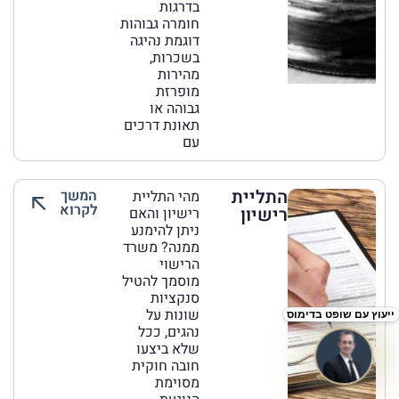
בדרגות
חומרה גבוהות
דוגמת נהיגה
בשכרות,
מהירות
מופרזת
גבוהה או
תאונת דרכים
עם
התליית
המשך
מהי התליית
לקרוא
רישיון
רישיון והאם
ניתן להימנע
ממנה? משרד
הרישוי
מוסמך להטיל
סנקציות
שונות על
נהגים, ככל
שלא ביצעו
חובה חוקית
מסוימת