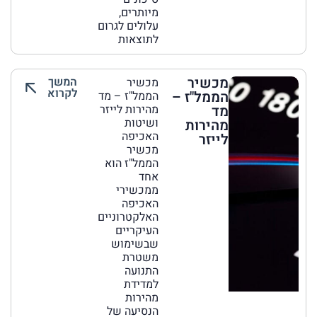
מיותרים,
עלולים לגרום
לתוצאות
מכשיר
המשך
מכשיר
לקרוא
הממל"ז –
הממל"ז – מד
מד
מהירות לייזר
ושיטות
מהירות
האכיפה
לייזר
מכשיר
הממל"ז הוא
אחד
ממכשירי
האכיפה
האלקטרוניים
העיקריים
שבשימוש
משטרת
התנועה
למדידת
מהירות
הנסיעה של