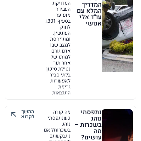
המדויקת
המדריך
העבירה
המלא עם
מופיעה
עו"ד אלי
בסעיף 301ג
אנושי
לחוק
העונשין,
ומתייחסת
למצב שבו
אדם גורם
למותו של
אחר תוך
נטילת סיכון
בלתי סביר
לאפשרות
גרימת
התוצאות
נתפסתי
המשך
מה קורה
לקרוא
נוהג
כשנתפסתי
בשכרות –
נוהג
בשכרות? אם
מה
נתבקשתם
עושים?