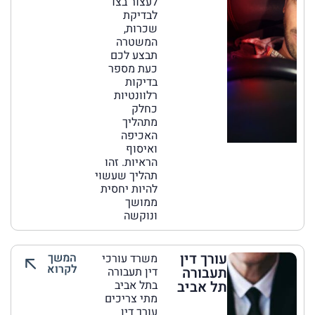
לעצור בצד
לבדיקת
שכרות,
המשטרה
תבצע לכם
כעת מספר
בדיקות
רלוונטיות
כחלק
מתהליך
האכיפה
ואיסוף
הראיות. זהו
תהליך שעשוי
להיות יחסית
ממושך
ונוקשה
עורך דין
המשך
משרד עורכי
לקרוא
תעבורה
דין תעבורה
תל אביב
בתל אביב
מתי צריכים
עורך דין