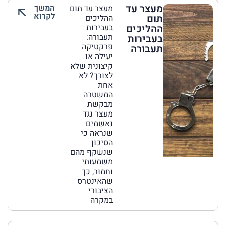
מעצר עד
המשך
מעצר עד תום
לקרוא
תום
ההליכים
ההליכים
בעבירות
תעבורה:
בעבירות
פרקטיקה
תעבורה
יעילה או
קיצונית שלא
לצורך? לא
אחת
המשטרה
מבקשת
מעצר נגד
נאשמים
שנראה כי
הסיכון
שנשקף מהם
משמעותי
וחמור, כך
שהאינטרס
הציבורי
במקרה