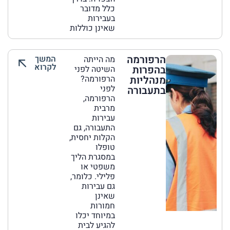
כלל מדובר
בעבירות
שאינן כוללות
הרפורמה
המשך
מה הייתה
לקרוא
בהפרות
השיטה לפני
מנהליות
הרפורמה?
לפני
בתעבורה
הרפורמה,
מרבית
עבירות
התעבורה, גם
הקלות יחסית,
טופלו
במסגרת הליך
משפטי או
פלילי. כלומר,
גם עבירות
שאינן
חמורות
במיוחד יכלו
להגיע לבית