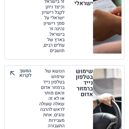
זר בישראל
ישראלי
וכיצד ניתן
לקבל רישיון
ישראלי על
סמך רישיון
נהיגה זר
בישראל.
בארץ של
עולים רבים,
תושבים
שימוש
המשך
הנושא של
לקרוא
בטלפון
שימוש
נייד
בטלפון נייד
ברמזור אדום
ברמזור
והאם מותר
אדום
או לא זה
שאלה שעולה
לראש להרבה
נהגים. אחת
מעבירות
התעבורה