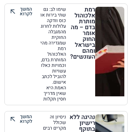
רמת
המשך
שימו לב: גם
לקרוא
אלכוהול
שתי בירות או
מותרת
כוס וודקה
עלולות לחרוג
בדם – מה
מהמגבלה
אומר
החוקית
החוק
שמגדירה מהי
בישראל
רמת
ומהם
האלכוהול
העונשים?
המותרת בדם,
וכמויות כאלו
עשויות
להוביל לכתב
אישום.
האמת היא
שאין מדריך
חסין תקלות
נהיגה ללא
המשך
ניסיון זה
לקרוא
רישיון
שכולל
בתוקף
מקרים רבים