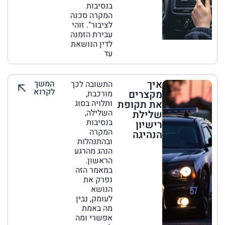
בנסיבות
המקרה סכנה
לציבור". זוהי
עבירת הזמנה
לדין הנושאת
עד
איך
המשך
התשובה לכך
לקרוא
מקצרים
מורכבת,
את תקופת
ותלויה בסוג
השלילה,
שלילת
בנסיבות
רישיון
המקרה
הנהיגה
ובהתנהלות
הנהג מהרגע
הראשון.
במאמר הזה
נפרק את
הנושא
לעומק, נבין
מה באמת
אפשרי ומה