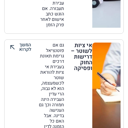
עבירת
תעבורה. אם
הוגש כתב
אישום לאחר
פרק הזמן
אי ציות
המשך
גם אם
לקרוא
לשוטר –
פוטנציאל
דרישות
גרימת תאונת
דרכים
החוק
בעבירת אי
ופסיקה
ציות להוראת
שוטר
לכשמעצמה,
הוא לא גבוה,
הרי עדין
העבירה הינה
חמורה וכך גם
הענישה
בדינה. אבל
האם כל
הזמנה לדין