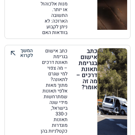
מנות אלכוהול
או יותר.
התשובה
הארוכה: לא
ניתן לקבוע
בוודאות האם
כתב
המשך
כתב אישום
לקרוא
אישום
בגרימת
בגרימת
תאונת דרכים
– מה צפוי
תאונת
למי שגרם
דרכים –
לתאונה?
מה זה
מתוך מאות
אומר?
אלפי תאונות
שמתרחשות
מידי שנה
בישראל,
כ-330
תאונות
מוגדרות
כקטלניות בהן