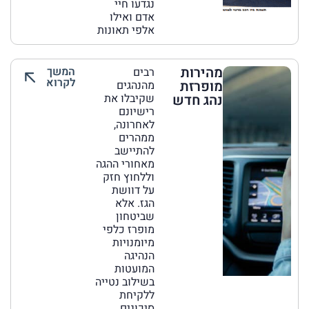
נגדעו חיי
אדם ואילו
אלפי תאונות
מהירות
המשך
רבים
לקרוא
מופרזת
מהנהגים
נהג חדש
שקיבלו את
רישיונם
לאחרונה,
ממהרים
להתיישב
מאחורי ההגה
וללחוץ חזק
על דוושת
הגז. אלא
שביטחון
מופרז כלפי
מיומנויות
הנהיגה
המועטות
בשילוב נטייה
ללקיחת
סיכונים