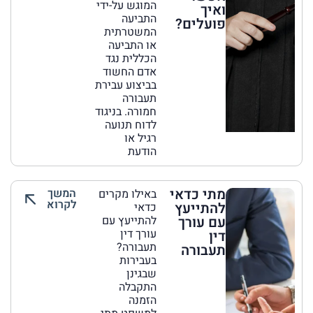
המוגש על-ידי
ואיך
התביעה
פועלים?
המשטרתית
או התביעה
הכללית נגד
אדם החשוד
בביצוע עבירת
תעבורה
חמורה. בניגוד
לדוח תנועה
רגיל או
הודעת
מתי כדאי
המשך
באילו מקרים
לקרוא
להתייעץ
כדאי
עם עורך
להתייעץ עם
עורך דין
דין
תעבורה?
תעבורה
בעבירות
שבגינן
התקבלה
הזמנה