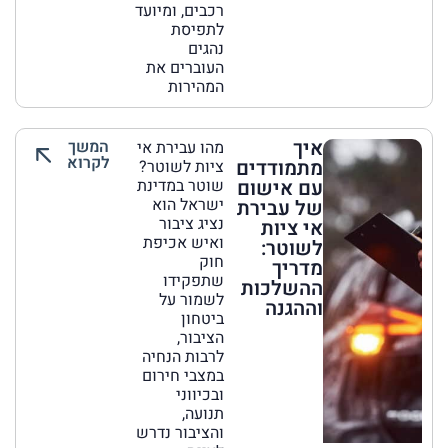
רכבים, ומיועד
לתפיסת
נהגים
העוברים את
המהירות
איך
המשך
מהו עבירת אי
לקרוא
מתמודדים
ציות לשוטר?
עם אישום
שוטר במדינת
ישראל הוא
של עבירת
נציג ציבור
אי ציות
ואיש אכיפת
לשוטר:
חוק
מדריך
שתפקידו
ההשלכות
לשמור על
וההגנה
ביטחון
הציבור,
לרבות הנחיה
במצבי חירום
ובכיווני
תנועה,
והציבור נדרש