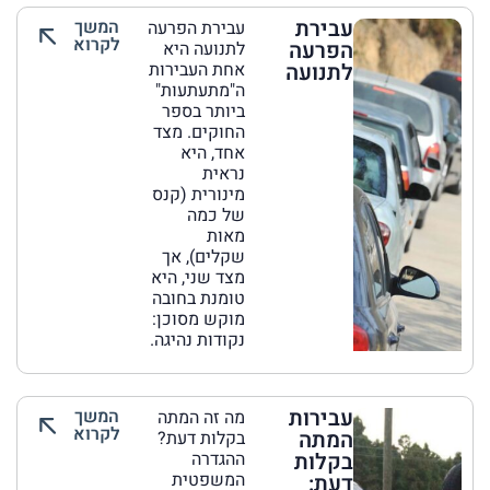
עבירת
המשך
עבירת הפרעה
לקרוא
הפרעה
לתנועה היא
לתנועה
אחת העבירות
ה"מתעתעות"
ביותר בספר
החוקים. מצד
אחד, היא
נראית
מינורית (קנס
של כמה
מאות
שקלים), אך
מצד שני, היא
טומנת בחובה
מוקש מסוכן:
נקודות נהיגה.
עבירות
המשך
מה זה המתה
לקרוא
המתה
בקלות דעת?
בקלות
ההגדרה
המשפטית
דעת: